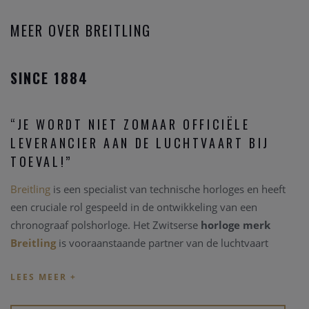
MEER OVER BREITLING
SINCE 1884
“JE WORDT NIET ZOMAAR OFFICIËLE
LEVERANCIER AAN DE LUCHTVAART BIJ
TOEVAL!”
Breitling
is een specialist van technische horloges en heeft
een cruciale rol gespeeld in de ontwikkeling van een
chronograaf polshorloge. Het Zwitserse
horloge merk
Breitling
is vooraanstaande partner van de luchtvaart
omwille van de bouw van de stevige, betrouwbare en
krachtige technische instrumenten.
Breitling
is leider in de
complicatie van gecertificeerde chronograaf binnenwerken,