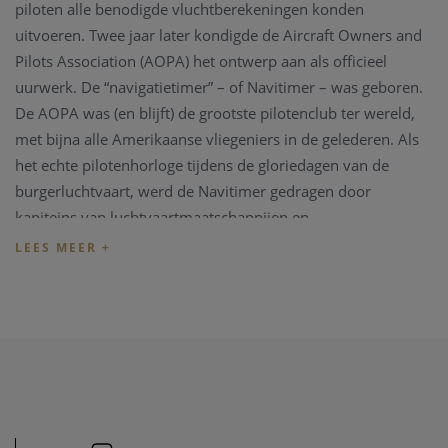
piloten alle benodigde vluchtberekeningen konden
uitvoeren. Twee jaar later kondigde de Aircraft Owners and
Pilots Association (AOPA) het ontwerp aan als officieel
uurwerk. De “navigatietimer” – of Navitimer – was geboren.
De AOPA was (en blijft) de grootste pilotenclub ter wereld,
met bijna alle Amerikaanse vliegeniers in de gelederen. Als
het echte pilotenhorloge tijdens de gloriedagen van de
burgerluchtvaart, werd de Navitimer gedragen door
kapiteins van luchtvaartmaatschappijen en
vliegtuigenthousiastelingen. Het vond zelfs zijn weg naar de
ruimte op de pols van astronaut Scott Carpenter in 1962. En
het waren niet alleen piloten die aangetrokken werden door
de onstuitbare esthetiek van het horloge. Beroemdheden uit
die tijd zoals Miles Davis en Serge Gainsbourg waren
toegewijden, wat aantoont dat de Navitimer zowel stijl als
functie had.
Er zijn veel herhalingen van Breitling's icoon geweest sinds