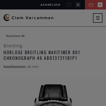
AANMELDEN
0
0
Togg
navig
Navitimer 46
Breitling
HORLOGE BREITLING NAVITIMER B01
CHRONOGRAPH 46 AB0137211B1P1
Kastdiameter:
46 mm