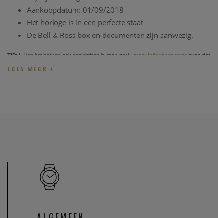
Aankoopdatum: 01/09/2018
Het horloge is in een perfecte staat
De Bell & Ross box en documenten zijn aanwezig.
TIP:
U kan het horloge ook bezichtigen in onze zaak,
maar informeer eerst
even dat
het horloge toch nog op voorraad is en niet net verkocht is.
Heeft u verder vragen ivm de aankoop van dit horloge, kan
u steeds
contact
opnemen met onze zaak
Teferentie: 62207/569
ALGEMEEN