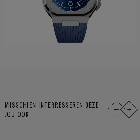
De collecties van het
horloge merk Bell&Ross
horen tot de
kwalitatieve horloge merken
en zijn:
Ook voor een correcte na-verkoop kan u terecht in onze
zaak. Zo beschikt onze zaak over een officieel Breitling -
Omega - TAG Heuer - Longines - Rado ...
service center
.
Neem gerust een kijkje naar de
horloge merken van Clem
Vercammen
.
MISSCHIEN INTERRESSEREN DEZE
JOU OOK