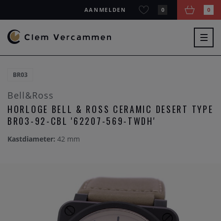
AANMELDEN
0
0
Togg
navig
BR03
Bell&Ross
HORLOGE BELL & ROSS CERAMIC DESERT TYPE
BR03-92-CBL '62207-569-TWDH'
Kastdiameter:
42 mm