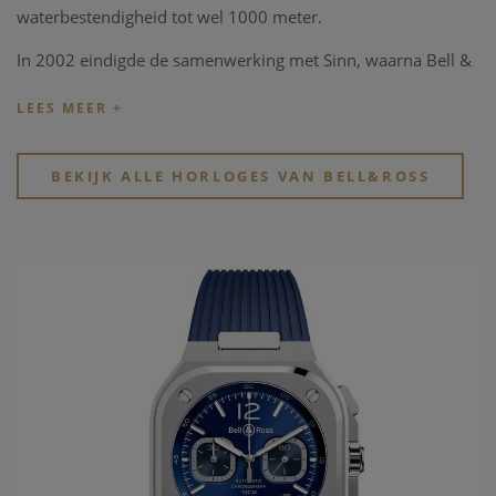
waterbestendigheid tot wel 1000 meter.
In 2002 eindigde de samenwerking met Sinn, waarna Bell &
Ross zijn eigen onafhankelijke productie begon in La Chaux-
de-Fonds, Zwitserland. Het merk staat bekend om zijn
unieke esthetiek, die elementen van luchtvaartinstrumenten,
maritieme precisie en robuuste functionaliteit combineert.
BEKIJK ALLE HORLOGES VAN BELL&ROSS
Dit komt tot uiting in de vier kernprincipes van Bell & Ross:
optimale waterdichtheid, nauwkeurige Zwitserse
mechanische bewegingen, heldere visuele indicatoren zoals
die op vliegtuiginstrumenten, en speciale functies die zijn
ontworpen voor specifieke toepassingen.
Bijna de volledige collectie van Bell & Ross bestaat uit
automatische horloges, met uitzondering van de verfijnde
quartz-bewegingen in de BR S collectie, die het merk een
extra dimensie van precisie en verfijning geeft.