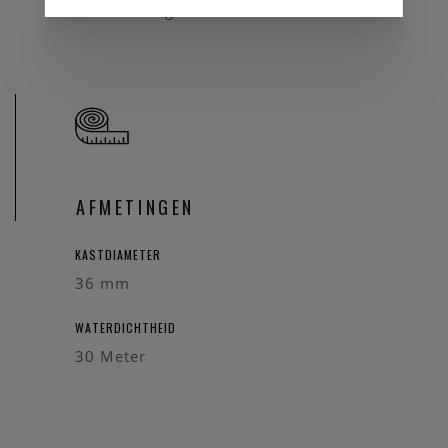
Zilverkleurig
AFMETINGEN
KASTDIAMETER
36 mm
WATERDICHTHEID
30 Meter