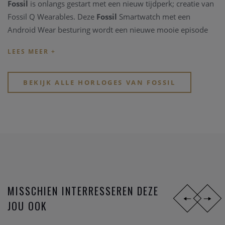
Fossil
is onlangs gestart met een nieuw tijdperk; creatie van
Fossil Q Wearables. Deze
Fossil
Smartwatch met een
Android Wear besturing wordt een nieuwe mooie episode
voor het merk. Tradition meets Technology, Klassiek horloge
ontwerp ontmoet Smart technologie! Tijd lezen kan vanaf nu
in harmony met ontvangen van berichten, telefoon en
andere belangrijke meldingen, ondekken van je
BEKIJK ALLE HORLOGES VAN FOSSIL
lichaamsinspanningen en veel meer, dit allemaal aan de
pols!!
Bekijk snel de verschillende
horloge merken bij Clem
Vercammen
, in de webshop of in de winkel. Je vindt er
kwalitatieve horloge merken
en modische
horloge
merken
.
MISSCHIEN INTERRESSEREN DEZE
JOU OOK