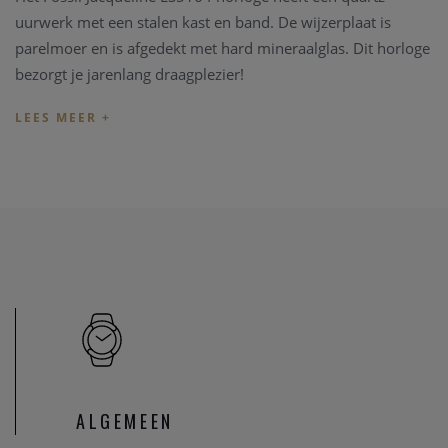
uurwerk met een stalen kast en band. De wijzerplaat is
parelmoer en is afgedekt met hard mineraalglas. Dit horloge
bezorgt je jarenlang draagplezier!
Je koopt het Fossil veilig en eenvoudig in onze online shop.
Wij zijn officieel dealer van Fossil horloges. Maar u kan
eveneens onze fysieke winkel bezoeken, zodat u het horloge
kan aanpassen.
Je ontvangt een garantie van 2 jaar op productiefout.
Retourneren is gratis. Bekijk ook de complete collectie
Fossil
horloges
in onze online shop.
Het Fossil horloge wordt geleverd met een originele
geschenkverpakking verpakking.
ALGEMEEN