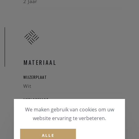
2 Jaar
MATERIAAL
WIJZERPLAAT
Wit
HORLOGEKAST
Staal
We maken gebruik van cookies om uw
website ervaring te verbeteren.
GLAS
Mineraalglas
ALLE