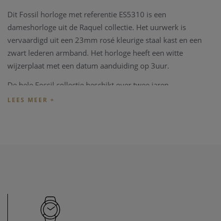
Dit Fossil horloge met referentie ES5310 is een
dameshorloge uit de Raquel collectie. Het uurwerk is
vervaardigd uit een 23mm rosé kleurige staal kast en een
zwart lederen armband. Het horloge heeft een witte
wijzerplaat met een datum aanduiding op 3uur.
De hele Fossil collectie beschikt over twee jaren
fabrieksgarantie, en wordt u geleverd in een vintage Fossil
watch tin. Deze kleurrijke dozen zijn net zoveel verpakking
als accessoire.
Heeft u later een probleem met het horloge, kan u steeds
terecht in ons
horloge atelier
. Onze zaak beschikt over een
horloge hersteldienst waardat alle horloge merken welkom
zijn. Zo kunnen ook wisselstukken besteld worden, zoals bv
een nieuwe band voor het horloge.
Heeft u verdere vragen kan u steeds
contact
opnemen.