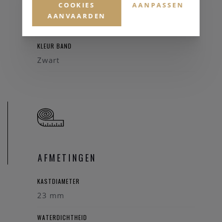
COOKIES
AANPASSEN
HORLOGEBAND
AANVAARDEN
Leder
KLEUR BAND
Zwart
AFMETINGEN
KASTDIAMETER
23 mm
WATERDICHTHEID