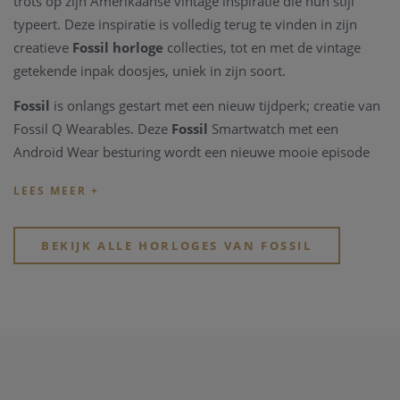
trots op zijn Amerikaanse vintage inspiratie die hun stijl
typeert. Deze inspiratie is volledig terug te vinden in zijn
creatieve
Fossil horloge
collecties, tot en met de vintage
getekende inpak doosjes, uniek in zijn soort.
Fossil
is onlangs gestart met een nieuw tijdperk; creatie van
Fossil Q Wearables. Deze
Fossil
Smartwatch met een
Android Wear besturing wordt een nieuwe mooie episode
voor het merk. Tradition meets Technology, Klassiek horloge
ontwerp ontmoet Smart technologie! Tijd lezen kan vanaf nu
in harmony met ontvangen van berichten, telefoon en
andere belangrijke meldingen, ondekken van je
BEKIJK ALLE HORLOGES VAN FOSSIL
lichaamsinspanningen en veel meer, dit allemaal aan de
pols!!
Bekijk snel de verschillende
horloge merken bij Clem
Vercammen
, in de webshop of in de winkel. Je vindt er
kwalitatieve horloge merken
en modische
horloge
merken
.