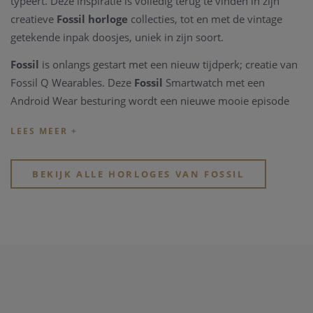
typeert. Deze inspiratie is volledig terug te vinden in zijn
creatieve
Fossil horloge
collecties, tot en met de vintage
getekende inpak doosjes, uniek in zijn soort.
Fossil
is onlangs gestart met een nieuw tijdperk; creatie van
Fossil Q Wearables. Deze
Fossil
Smartwatch met een
Android Wear besturing wordt een nieuwe mooie episode
voor het merk. Tradition meets Technology, Klassiek horloge
ontwerp ontmoet Smart technologie! Tijd lezen kan vanaf nu
in harmony met ontvangen van berichten, telefoon en
andere belangrijke meldingen, ondekken van je
BEKIJK ALLE HORLOGES VAN FOSSIL
lichaamsinspanningen en veel meer, dit allemaal aan de
pols!!
Bekijk snel de verschillende
horloge merken bij Clem
Vercammen
, in de webshop of in de winkel. Je vindt er
kwalitatieve horloge merken
en modische
horloge
merken
.