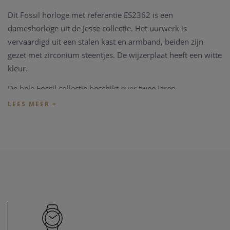
Dit Fossil horloge met referentie ES2362 is een
dameshorloge uit de Jesse collectie. Het uurwerk is
vervaardigd uit een stalen kast en armband, beiden zijn
gezet met zirconium steentjes. De wijzerplaat heeft een witte
kleur.
De hele Fossil collectie beschikt over twee jaren
fabrieksgarantie, en wordt u geleverd in een vintage Fossil
watch tin. Deze kleurrijke dozen zijn net zoveel verpakking
als accessoire.
Heeft u later een probleem met het horloge, kan u steeds
terecht in ons
horloge atelier
. Onze zaak beschikt over een
horloge hersteldienst waardat alle horloge merken welkom
zijn. Zo kunnen ook wisselstukken besteld worden, zoals bv
een nieuwe band voor het horloge.
Heeft u verdere vragen kan u steeds
contact
opnemen.