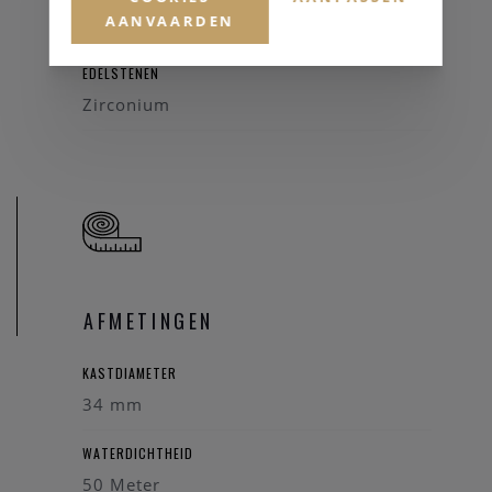
AANVAARDEN
Zilverkleurig
EDELSTENEN
Zirconium
AFMETINGEN
KASTDIAMETER
34 mm
WATERDICHTHEID
50 Meter