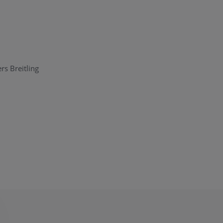
s Breitling
elke originele
ice Center
. Ons
om zijn. Heeft u