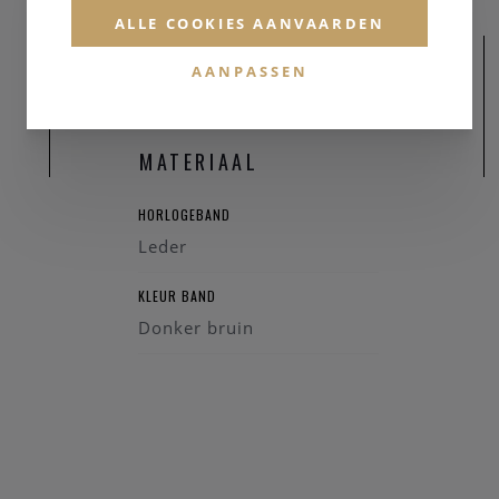
ALLE COOKIES AANVAARDEN
AANPASSEN
MATERIAAL
HORLOGEBAND
Leder
KLEUR BAND
Donker bruin