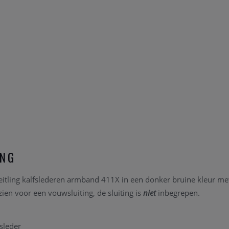
ING
reitling kalfslederen armband 411X in een donker bruine kleur met
zien voor een vouwsluiting, de sluiting is
niet
inbegrepen.
fsleder