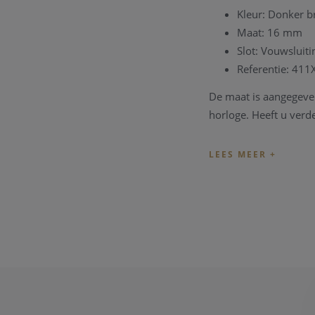
Kleur: Donker b
Maat: 16 mm
Slot: Vouwsluiti
Referentie: 411
De maat is aangegeven
horloge. Heeft u verd
Vindt u de juiste band
Breitling band bestell
Heeft u problemen met
algemeen atelier besc
verder vragen kan u 