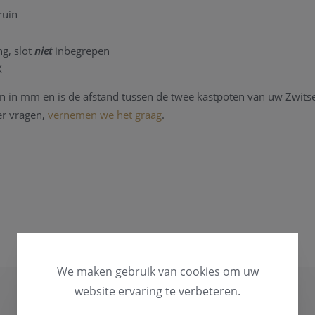
ruin
ng, slot
niet
inbegrepen
X
 in mm en is de afstand tussen de twee kastpoten van uw Zwitser
er vragen,
vernemen we het graag
.
 niet op onze website, we zijn officieel Breitling dealer en kunnen 
en.
 een Breitling horloge, kan u steeds terecht in ons
Breitling Serv
hikt over een horloge hersteldienst waar alle horlogemerken welk
steeds
contact
opnemen.
We maken gebruik van cookies om uw
website ervaring te verbeteren.