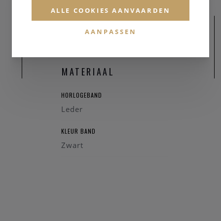
ALLE COOKIES AANVAARDEN
AANPASSEN
MATERIAAL
HORLOGEBAND
Leder
KLEUR BAND
Zwart