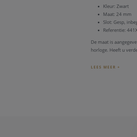
Kleur: Zwart
Maat: 24 mm
Slot: Gesp, inb
Referentie: 441
De maat is aangegeven
horloge. Heeft u verd
Vindt u de juiste band
Breitling band bestell
Heeft u problemen met
algemeen atelier besc
verder vragen kan u 