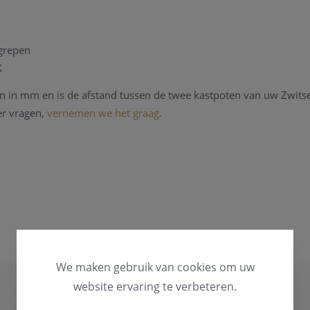
egrepen
X
 in mm en is de afstand tussen de twee kastpoten van uw Zwitser
er vragen,
vernemen we het graag
.
 niet op onze website, we zijn officieel Breitling dealer en kunnen 
en.
 een Breitling horloge, kan u steeds terecht in ons
Breitling Serv
hikt over een horloge hersteldienst waar alle horlogemerken welk
steeds
contact
opnemen.
We maken gebruik van cookies om uw
website ervaring te verbeteren.