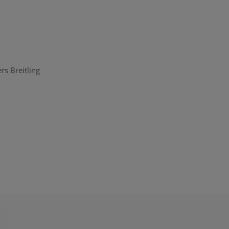
s Breitling
elke originele
ice Center
. Ons
om zijn. Heeft u