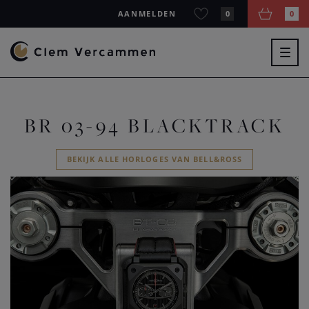
AANMELDEN
0
0
Togg
navig
BR 03-94 BLACKTRACK
BEKIJK ALLE HORLOGES VAN BELL&ROSS