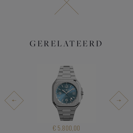
GERELATEERD
E-OWNED
PRE-OW
.950,00
€ 5.800,00
UITVER