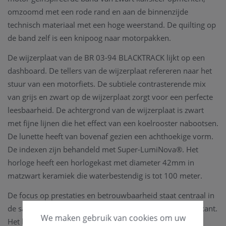
omzoomd met een rode rand en aan de binnenzijde
technisch materiaal met een hoge weerstand. De quilting op
de band zelf is een knipoog naar motorpakken.
De wijzerplaat van de BR 03-94 BLACKTRACK lijkt op een
dashboard. De tellers van de wijzerplaat refereren naar het
stuur van een motorfiets. De subtiele contrasterende mix
van grijs en zwart op de wijzerplaat zorgt voor een perfecte
leesbaarheid. De achtergrond van de wijzerplaat is zwart
met fijne lijnen die het effect van een koelrooster nabootsen.
De lunette heeft van bovenaf gezien een achthoekige vorm.
De indexen zijn behandeld met Super-LumiNova®. Het
horloge heeft een horlogekast met diameter 42mm in
matzwart keramiek die waterbestendig is tot 100 meter.
De focus op prestaties en betrouwbaarheid staat centraal in
de samenwerking tussen de horloge- en moterfietsfabrikant.
We maken gebruik van cookies om uw
Het hart van het sportieve horloge is het
BR-CAL.301