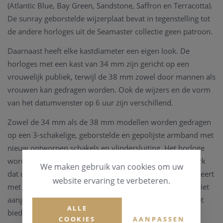
(Atlantic Blue, Bay Green, Sandstone, Saffron en Terracotta).
De sunray geborstelde wijzerplaat bevat in tegenstelling tot
de andere horloges uit de Seamaster collectie geen patroon.
Daarnaast heeft elke kastdiameter een eigen look. De
horloges met een kast van 34 mm zijn gericht op een
vrouwelijk publiek, terwijl de 38 mm zowel door mannen als
vrouwen kan gedragen worden. Ook de wijzers en de vorm
van het datumvenster op 6 uur zijn verschillend.
Zowel de 34 mm als de 38 mm modellen worden gedragen
op een 3-schakelige, geborstelde en gepolijste armband met
nieuw ontworpen schakels en vlindersluiting. Het horloge
wordt aangedreven door het
calibre 8800
, een gangwerk
We maken gebruik van cookies om uw
dat uitzonderlijke weerstand en nauwkeurigheid combineert
website ervaring te verbeteren.
met een gangreserve van 55 uur. De Aqua Terra wordt niet
aangeprezen als een professioneel duikhorloge, maar het
ALLE
biedt toch een waterdichtheid tot 150 meter.
COOKIES
AANPASSEN