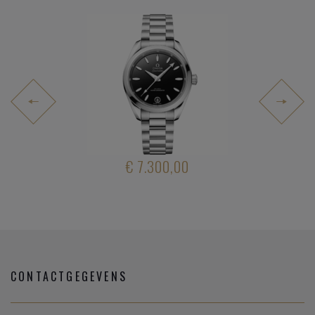
4.500,00
€ 7.300,00
€ 3.30
CONTACTGEGEVENS