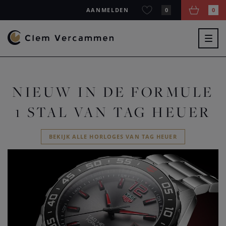
AANMELDEN
0
0
Togg
navig
NIEUW IN DE FORMULE
1 STAL VAN TAG HEUER
BEKIJK ALLE HORLOGES VAN TAG HEUER