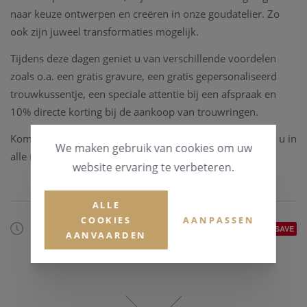
naar keuze ontwerpen en creëren in onze goudatelier.
Zo
ook zijn juweel transformaties mogelijk.
Tijdens deze dagen geniet u van verschillende voordelen
zoals o.a. een gratis gravure, een gratis gepersonaliseerd
trouwkussentje, een speciale attentie bij een afspraak en
10% directe korting bij de aankoop van trouwringen.
Kom zeker eens langs, en
maak een afspraak
zodat we u in
We maken gebruik van cookies om uw
alle rust kunnen ontvangen.
website ervaring te verbeteren.
ALLE
COOKIES
AANPASSEN
21/01/2019
SAVE
AANVAARDEN