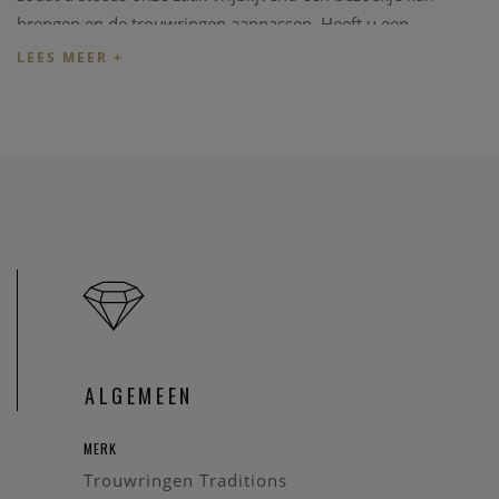
brengen en de trouwringen aanpassen. Heeft u een
specifieke trouwring in gedachten kan u eerst
een bericht
zenden
zodat we kunnen nakijken dat de betreffende
trouwring in onze zaak aanwezig is.
Prijs
De prijzen van de trouwringen volgen de dag goudprijs en
schommelen regelmatig. U kan de prijs van
deze trouwring
opvragen
.
Online aankopen
Indien u wenst de trouwringen online aan te kopen neemt
u
even contact
op zodat we de juiste informatie; de correcte
ALGEMEEN
en huidige dagprijs van de trouwringen, maat van de ring
(
met behulp van deze
PDF
)
, gravure kunnen bespreken. U
MERK
kan eveneens rekenen op een cadeautje.
Trouwringen Traditions