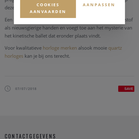
COOKIES
AANPASSEN
deze Planet watchwinder met dubbele as.
AANVAARDEN
Een elegante koepel beschermt het horloge zowel tegen stof
als nieuwsgierige handen en voegt toe aan het mysterie van
het kinetische ballet dat eronder plaats vindt.
Voor kwalitatieve
horloge merken
alsook mooie
quartz
horloges
kan je bij ons terecht.
07/07/2018
SAVE
CONTACTGEGEVENS