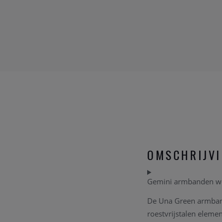
OMSCHRIJV
Gemini armbanden wor
De Una Green armband 
roestvrijstalen elemen