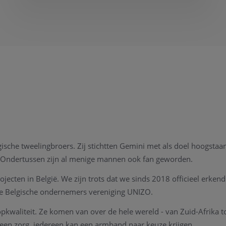
gische tweelingbroers. Zij stichtten Gemini met als doel hoogstaa
 Ondertussen zijn al menige mannen ook fan geworden.
ten in België. We zijn trots dat we sinds 2018 officieel erkend 
 Belgische ondernemers vereniging UNIZO.
kwaliteit. Ze komen van over de hele wereld - van Zuid-Afrika 
en zorg, iedereen kan een armband naar keuze krijgen.