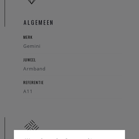
ALGEMEEN
MERK
Gemini
JUWEEL
Armband
REFERENTIE
A11