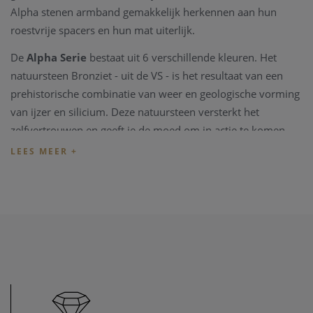
Alpha stenen armband gemakkelijk herkennen aan hun
roestvrije spacers en hun mat uiterlijk.
De
Alpha Serie
bestaat uit 6 verschillende kleuren. Het
natuursteen Bronziet - uit de VS - is het resultaat van een
prehistorische combinatie van weer en geologische vorming
van ijzer en silicium. Deze natuursteen versterkt het
zelfvertrouwen en geeft je de moed om in actie te komen.
Gemini juwelen worden verzonden in een
speciale verpakking.
Om uw juiste maat te weten, meet u gewoon uw polsomtrek
met een meetlint en voegt hier 1cm aan toe.
Indien het juweel niet overeenkomt met uw wens, kunnen
we het juweel steeds aanpassen in ons
juweel atelier
. Zo zijn
ook al uw juweel herstelling welkom in onze zaak, alsook
kunnen we juwelen uittekenen naar uw wens en smaak.