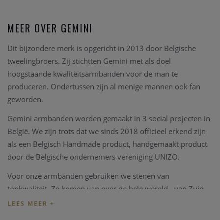
MEER OVER GEMINI
Dit bijzondere merk is opgericht in 2013 door Belgische
tweelingbroers. Zij stichtten Gemini met als doel
hoogstaande kwaliteitsarmbanden voor de man te
produceren. Ondertussen zijn al menige mannen ook fan
geworden.
Gemini armbanden worden gemaakt in 3 social projecten in
België. We zijn trots dat we sinds 2018 officieel erkend zijn
als een Belgisch Handmade product, handgemaakt product
door de Belgische ondernemers vereniging UNIZO.
Voor onze armbanden gebruiken we stenen van
topkwaliteit. Ze komen van over de hele wereld - van Zuid-
Afrika tot Noorwegen. Onze armbanden zijn rasechte
mannen juwelen. Maar geen zorg, iedereen kan een