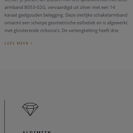
armband B053-02G, vervaardigd uit zilver met een 14
karaat geelgouden belegging.
Deze sierlijke schakelarmband
omarmt een scherpe geometrische esthetiek en is afgewerkt
met glinsterende zirkonia's. De verlengketting heeft drie
lengteopties voor de perfecte pasvorm.
U kan ook uitkijken naar een bijpassend juweeltje.
Indien de lengte van het juweel niet overeenkomt met uw
wens, kunnen we het juweel steeds aanpassen in ons
juweel
atelier
. Zo zijn ook al uw juweel herstelling welkom in onze
zaak, alsook kunnen we juwelen uittekenen naar uw wens
en smaak.
Heeft u verder vragen kan u steeds
contact
opnemen.