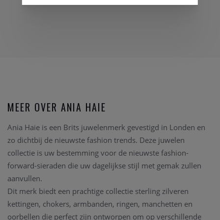
MEER OVER ANIA HAIE
Ania Haie is een Brits juwelenmerk gevestigd in Londen en
zo dichtbij de nieuwste fashion trends. Deze juwelen
collectie is uw bestemming voor de nieuwste fashion-
forward-sieraden die uw dagelijkse stijl met gemak zullen
aanvullen.
Dit merk biedt een prachtige collectie sterling zilveren
kettingen, chokers, armbanden, ringen, manchetten en
oorbellen die perfect zijn ontworpen om op verschillende