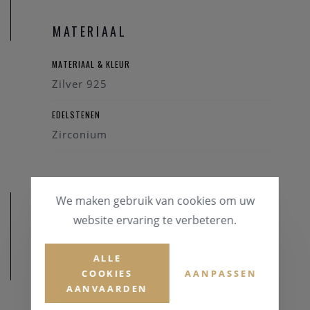
MATERIAAL
MATERIAAL & KLEUR
Zilver 925
EDELSTENEN
Zirconium
We maken gebruik van cookies om uw
website ervaring te verbeteren.
ALLE
AFMETINGEN
COOKIES
AANPASSEN
AANVAARDEN