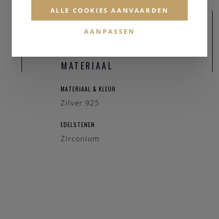
ALLE COOKIES AANVAARDEN
nsparant
rkant
AANPASSEN
lijst
MATERIAAL
MATERIAAL & KLEUR
Zilver 925
EDELSTENEN
Zirconium