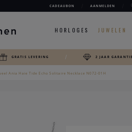
CADEAUBON
AANMELDEN
HORLOGES
JUWELEN
GRATIS LEVERING
2 JAAR GARANTI
weel Ania Haie Tide Echo Solitaire Necklace N072-01H