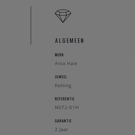
Steen: Zirkonia
Steenkleur: Tra
Detailvorm: Vie
Afwerking: Gepo
ALGEMEEN
MERK
Ania Haie
JUWEEL
Ketting
REFERENTIE
N072-01H
GARANTIE
2 Jaar