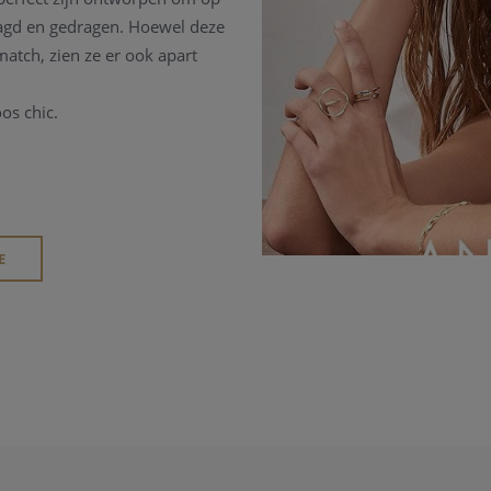
aagd en gedragen.
Hoewel deze
atch, zien ze er ook apart
oos chic.
E