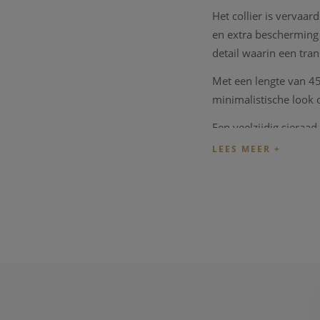
Het collier is vervaar
en extra bescherming 
detail waarin een tran
Met een lengte van 45 
minimalistische look 
Een veelzijdig sieraad
Kenmerken
:
Merk: Ania Haie
Serie: Tide Echo
Referentie: N0
Doelgroep: Da
Materiaal: Gerod
Kleur: Zilverkleu
Lengte: 45 cm
Type: Schakelcol