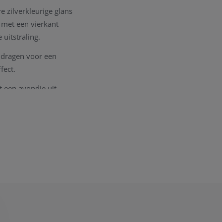
e zilverkleurige glans
 met een vierkant
 uitstraling.
e dragen voor een
fect.
t een avondje uit.