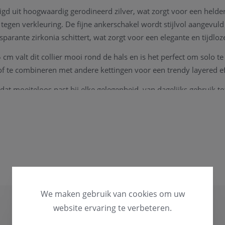
digd uit hoogwaardig gerodineerd zilver, wat zorgt voor een helder
tegen verkleuring. De fijne ankerschakel wordt stijlvol aangevuld
sparante zirkonia schittert, wat zorgt voor een elegante en tijdloze
cm valt dit collier mooi rond de hals en is het perfect om solo t
of te combineren met andere kettingen voor een trendy layered ef
 dat moeiteloos past bij elke gelegenheid, van dagelijks gebruik to
72-01H
mes
ineerd zilver
rig
We maken gebruik van cookies om uw
website ervaring te verbeteren.
lier (ankerschakel)