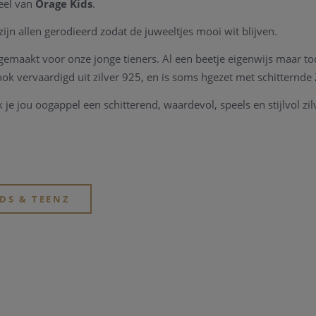
weel van
Orage Kids
.
 zijn allen gerodieerd zodat de juweeltjes mooi wit blijven.
gemaakt voor onze jonge tieners. Al een beetje eigenwijs maar to
ook vervaardigd uit zilver 925, en is soms hgezet met schitternde
je jou oogappel een schitterend, waardevol, speels en stijlvol zil
IDS & TEENZ