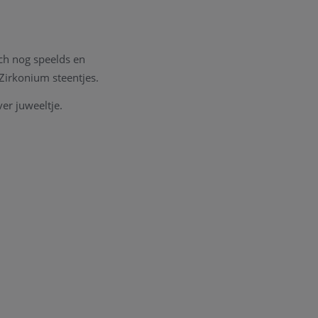
ch nog speelds en
 Zirkonium steentjes.
ver juweeltje.