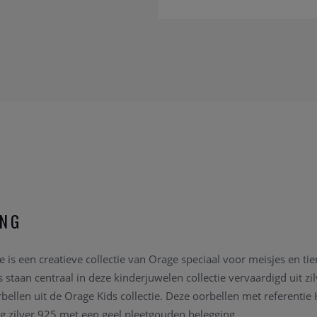
ING
e is een creatieve collectie van Orage speciaal voor meisjes en tie
 staan centraal in deze kinderjuwelen collectie vervaardigd uit zi
bellen uit de Orage Kids collectie. Deze oorbellen met referentie
ng zilver 925 met een geel pleetgouden belegging.