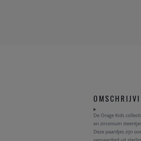
OMSCHRIJV
De Orage Kids collecti
en zirconium steentjes
Deze paardjes zijn oor
vervaardigd uit sterli