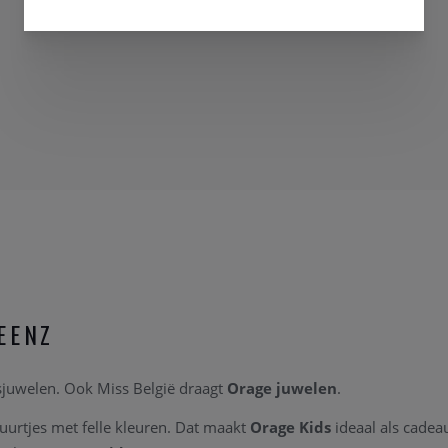
EENZ
tsjuwelen. Ook Miss België draagt
Orage juwelen
.
uurtjes met felle kleuren. Dat maakt
Orage Kids
ideaal als cade