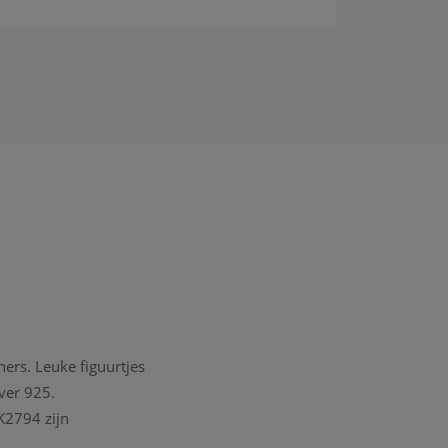
ners. Leuke figuurtjes
lver 925.
 K2794 zijn