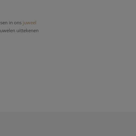
ssen in ons
juweel
 juwelen uittekenen