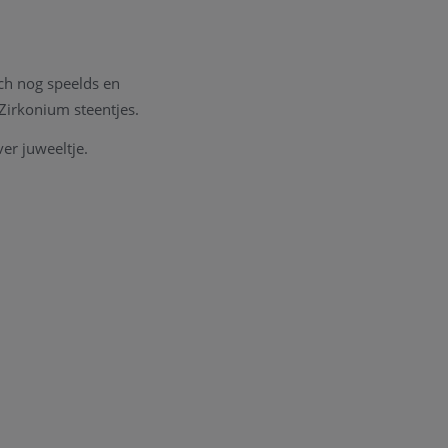
ch nog speelds en
 Zirkonium steentjes.
ver juweeltje.