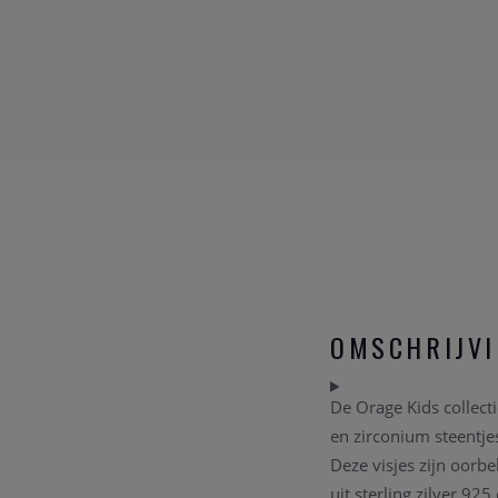
OMSCHRIJV
De Orage Kids collecti
en zirconium steentjes
Deze visjes zijn oorbe
uit sterling zilver 92