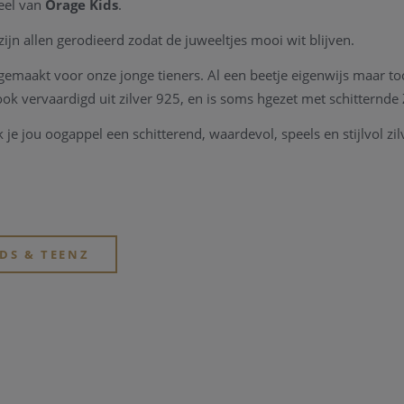
weel van
Orage Kids
.
 zijn allen gerodieerd zodat de juweeltjes mooi wit blijven.
gemaakt voor onze jonge tieners. Al een beetje eigenwijs maar to
ook vervaardigd uit zilver 925, en is soms hgezet met schitternde
je jou oogappel een schitterend, waardevol, speels en stijlvol zil
IDS & TEENZ