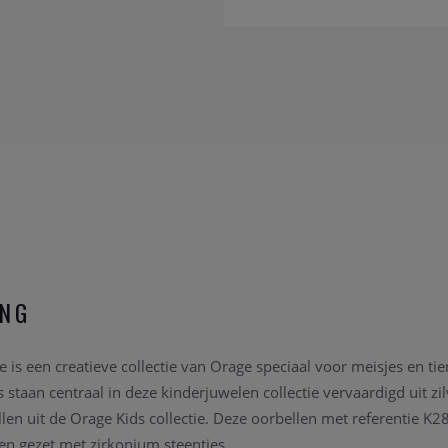
ING
e is een creatieve collectie van Orage speciaal voor meisjes en tie
 staan centraal in deze kinderjuwelen collectie vervaardigd uit zi
llen uit de Orage Kids collectie. Deze oorbellen met referentie K2
5 en gezet met zirkonium steentjes.