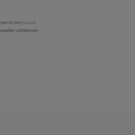
ssen in ons
juweel
 juwelen uittekenen