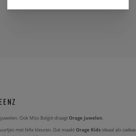
EENZ
tsjuwelen. Ook Miss België draagt
Orage juwelen
.
uurtjes met felle kleuren. Dat maakt
Orage Kids
ideaal als cade