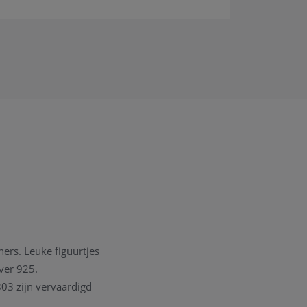
ners. Leuke figuurtjes
lver 925.
803 zijn vervaardigd