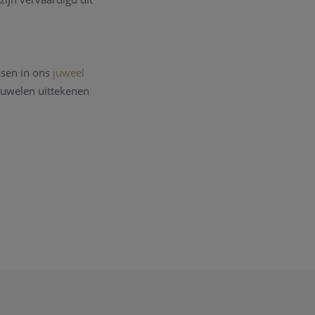
ssen in ons
juweel
 juwelen uittekenen