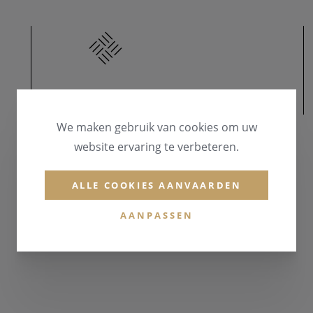
MATERIAAL
We maken gebruik van cookies om uw
MATERIAAL & KLEUR
website ervaring te verbeteren.
Zilver 925
ALLE COOKIES AANVAARDEN
EDELSTENEN
Zirconium
AANPASSEN