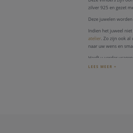
zilver 925 en gezet m
Deze juwelen worden 
Indien het juweel ni
atelier
. Zo zijn ook a
naar uw wens en sma
Heeft u verder vragen