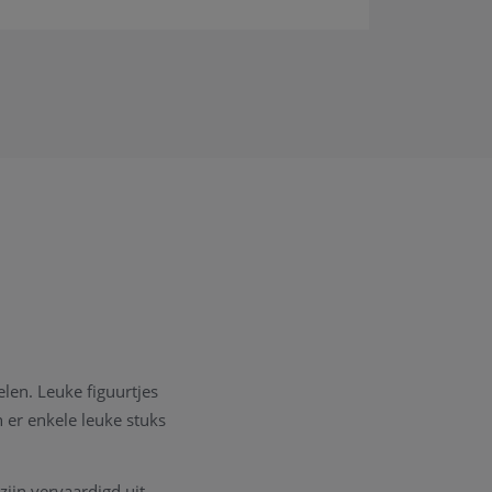
elen. Leuke figuurtjes
 er enkele leuke stuks
zijn vervaardigd uit