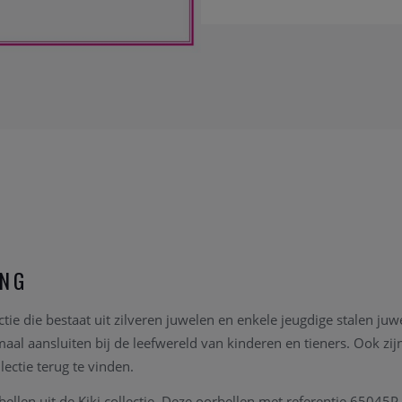
ING
ectie die bestaat uit zilveren juwelen en enkele jeugdige stalen juw
aal aansluiten bij de leefwereld van kinderen en tieners. Ook zijn
lectie terug te vinden.
bellen uit de Kiki collectie. Deze oorbellen met referentie 65045P 