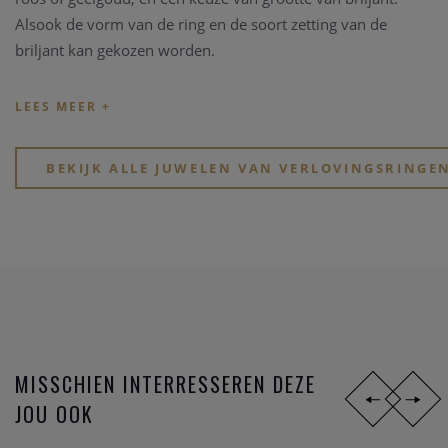
Alsook de vorm van de ring en de soort zetting van de
briljant kan gekozen worden.
Verlovingsringen kunnen handgemaakt worden in onze
atelier Clem Vercammen. Heeft u een type verlovingsring in
gedachten, beschikt u zelf over een briljant, dan kunnen we
op basis van deze ingrediënten een schitterende
BEKIJK ALLE JUWELEN VAN VERLOVINGSRINGE
verlovingsring op maat maken.
MISSCHIEN INTERRESSEREN DEZE
JOU OOK