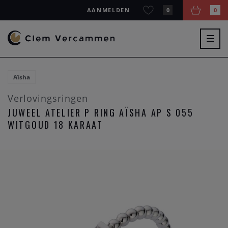
AANMELDEN
0
0
Togg
navig
Aïsha
Verlovingsringen
JUWEEL ATELIER P RING AÏSHA AP S 055
WITGOUD 18 KARAAT