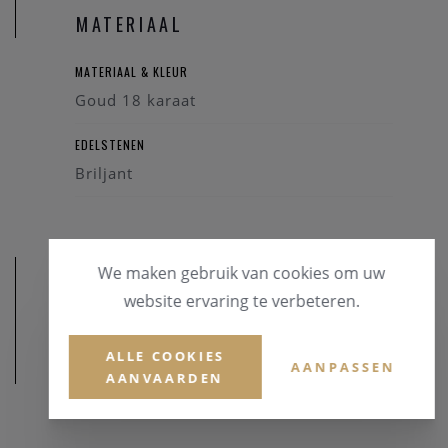
MATERIAAL
MATERIAAL & KLEUR
Goud 18 karaat
EDELSTENEN
Briljant
We maken gebruik van cookies om uw
website ervaring te verbeteren.
ALLE COOKIES
AFMETINGEN
AANPASSEN
AANVAARDEN