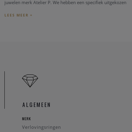
juwelen merk Atelier P. We hebben een specifiek uitgekozen
collectie in onze zaak aanwezig, maar alle modellen van de
Atelier P collectie kunnen besteld worden in onze zaak.
Wenst u een specifieke verlovingsring aan te passen in onze
zaak, informeer eerst even of we dit model ter beschikking
hebben via
contact
.
Bent u opzoek of heeft u graag meer informatie over een
specifiek Atelier P verlovingsring, zoals ook de huidige prijs
van een verloving ring, kan u een bericht zenden via
contact
.
We brengen u graag op de hoogte.
ALGEMEEN
MERK
Verlovingsringen