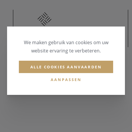
We maken gebruik van cookies om uw
MATERIAAL
website ervaring te verbeteren.
MATERIAAL & KLEUR
Zilver 925
ALLE COOKIES AANVAARDEN
EDELSTENEN
AANPASSEN
Zirconium