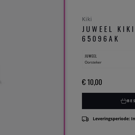
Kiki
JUWEEL KIK
65096AK
JUWEEL
Oorsteker
€ 10,00
BE
Leveringsperiode: In