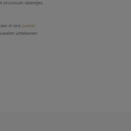
et zirconium steentjes.
ssen in ons
juweel
 juwelen uittekenen