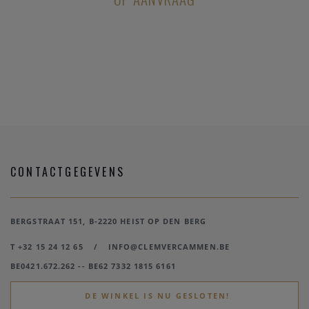
indicatie dat "sommige dingen bedoeld zijn om lang mee te
gaan".
Ben jij ook overtuigd? Neem dan zeker een kijkje naar de
kwalitatieve
verlovingsringen
bij Clem Vercammen. Je kan
er niet alleen in de winkel maar ook online terecht om een
verlovingsring te kopen
. Met ons ruime assortiment vind
je er vast ook de
perfecte verlovingsring
voor jouw
partner.
CONTACTGEGEVENS
BERGSTRAAT 151, B-2220 HEIST OP DEN BERG
T +32 15 24 12 65
/
INFO@CLEMVERCAMMEN.BE
BE0421.672.262 -- BE62 7332 1815 6161
DE WINKEL IS NU GESLOTEN!