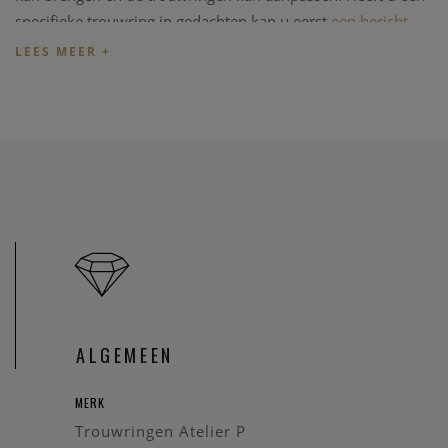
specifieke trouwring in gedachten kan u eerst
een bericht
zenden
zodat we kunnen nakijken dat de betreffende
trouwring in onze zaak aanwezig is.
Prijs
De prijzen van de trouwringen volgen de dag goudprijs en
schommelen regelmatig. U kan de prijs van
deze trouwring
opvragen
.
Online aankopen
Indien u wenst de trouwringen online aan te kopen neemt
u
even contact
op zodat we de juiste informatie; de correcte
en huidige dagprijs van de trouwringen, maat van de ring
ALGEMEEN
(met behulp van deze
PDF
)
en gravure kunnen bespreken. U
kan eveneens rekenen op een cadeautje.
MERK
Trouwringen Atelier P