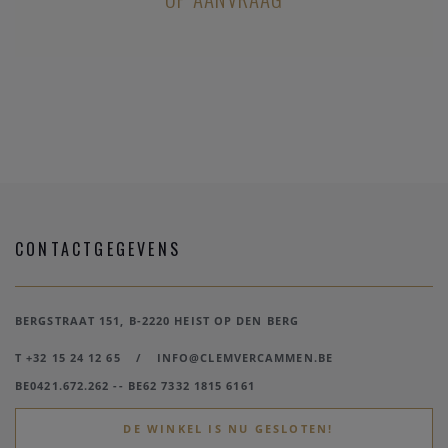
indicatie dat "sommige dingen bedoeld zijn om lang mee te
gaan".
Ben jij ook overtuigd? Neem dan zeker een kijkje naar de
kwalitatieve
verlovingsringen
bij Clem Vercammen. Je kan
er niet alleen in de winkel maar ook online terecht om een
verlovingsring te kopen
. Met ons ruime assortiment vind
je er vast ook de
perfecte verlovingsring
voor jouw
partner.
CONTACTGEGEVENS
BERGSTRAAT 151, B-2220 HEIST OP DEN BERG
T +32 15 24 12 65
/
INFO@CLEMVERCAMMEN.BE
BE0421.672.262 -- BE62 7332 1815 6161
DE WINKEL IS NU GESLOTEN!