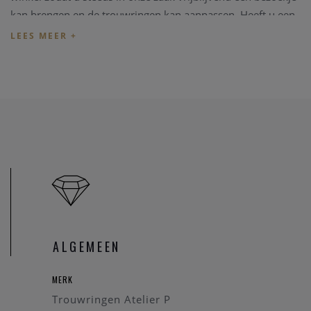
kan brengen en de trouwringen kan aanpassen. Heeft u een
specifieke trouwring in gedachten kan u eerst
een bericht
zenden
zodat we kunnen nakijken dat de betreffende
trouwring in onze zaak aanwezig is.
Prijs
De prijzen van de trouwringen volgen de dag goudprijs en
schommelen regelmatig. U kan de prijs van
deze trouwring
opvragen
.
Online aankopen
Indien u wenst de trouwringen online aan te kopen neemt
u
even contact
op zodat we de juiste informatie; de correcte
ALGEMEEN
en huidige dagprijs van de trouwringen, maat van de ring
(met behulp van deze
PDF
)
, gravure kunnen bespreken. U
MERK
kan eveneens rekenen op een cadeautje.
Trouwringen Atelier P