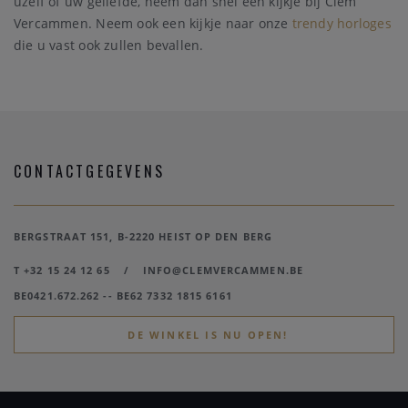
uzelf of uw geliefde, neem dan snel een kijkje bij Clem
Vercammen. Neem ook een kijkje naar onze
trendy horloges
die u vast ook zullen bevallen.
CONTACTGEGEVENS
BERGSTRAAT 151, B-2220 HEIST OP DEN BERG
T +32 15 24 12 65
/
INFO@CLEMVERCAMMEN.BE
BE0421.672.262 -- BE62 7332 1815 6161
DE WINKEL IS NU OPEN!