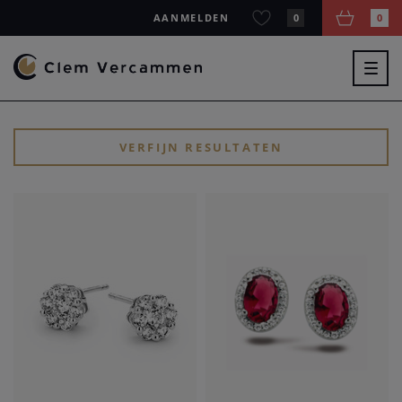
AANMELDEN
0
0
Togg
navig
VERFIJN RESULTATEN