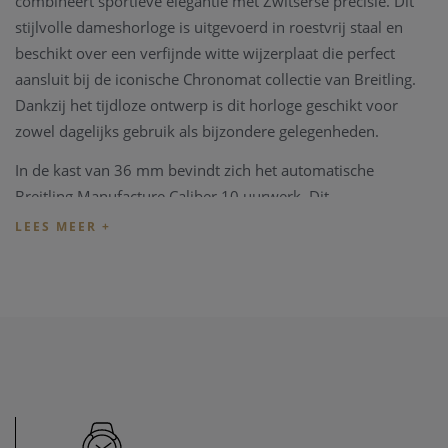
combineert sportieve elegantie met Zwitserse precisie. Dit
stijlvolle dameshorloge is uitgevoerd in roestvrij staal en
beschikt over een verfijnde witte wijzerplaat die perfect
aansluit bij de iconische Chronomat collectie van Breitling.
Dankzij het tijdloze ontwerp is dit horloge geschikt voor
zowel dagelijks gebruik als bijzondere gelegenheden.
In de kast van 36 mm bevindt zich het automatische
Breitling Manufacture Caliber 10 uurwerk. Dit
zelfopwindende mechanische uurwerk biedt een
gangreserve van ongeveer 42 uur en werkt met een
frequentie van 28.800 vibraties per uur. Daarnaast beschikt
het horloge over een praktische datumaanduiding via een
venster op de wijzerplaat.
De roestvrijstalen kast heeft een dikte van 9,68 mm en is
waterbestendig tot 100 meter, waardoor het horloge perfect
bestand is tegen dagelijks gebruik. De comfortabele metalen
armband in roestvrij staal zorgt voor een luxueuze en