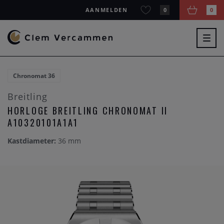
AANMELDEN
0
0
Togg
navig
Chronomat 36
Breitling
HORLOGE BREITLING CHRONOMAT II
A10320101A1A1
Kastdiameter:
36 mm