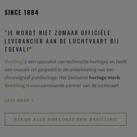
SINCE 1884
“JE WORDT NIET ZOMAAR OFFICIËLE
LEVERANCIER AAN DE LUCHTVAART BIJ
TOEVAL!”
Breitling
is een specialist van technische horloges en heeft
een cruciale rol gespeeld in de ontwikkeling van een
chronograaf polshorloge. Het Zwitserse
horloge merk
Breitling
is vooraanstaande partner van de luchtvaart
omwille van de bouw van de stevige, betrouwbare en
krachtige technische instrumenten.
Breitling
is leider in de
complicatie van gecertificeerde chronograaf binnenwerken,
en één van de zeldzame Zwitserse
horloge merken
die
BEKIJK ALLE HORLOGES VAN BREITLING
mechanische chronograaf uurwerken ontwikkelen en
produceren in eigen ateliers. Alle horloges uit de brede