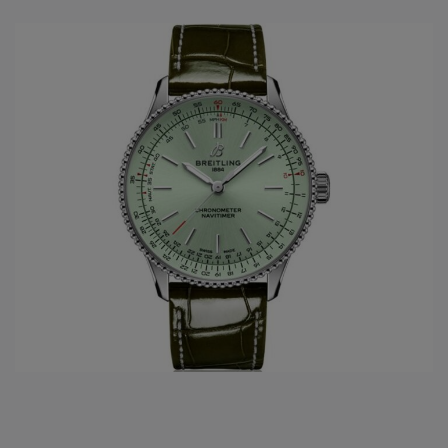
collectie van
Breitling
zijn chronometer gecertificeerd
(Contrôle Officiel Suisse des Chronomètres –
COSC
).
Breitling
is één van de laatste overgebleven onafhankelijke
Zwitserse
horloge merken
, met als thuisbasis Grenchen.
HET OVERZICHT VAN DE BREITLING
COLLECTIE
Chronomat
Navitimer
Premier
Professional
Superocean
Superocean Héritage
Transocean
Endurance
Top Time