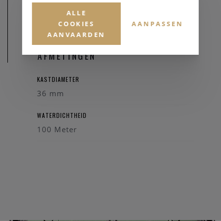
ALLE
COOKIES
AANPASSEN
AANVAARDEN
AFMETINGEN
KASTDIAMETER
36 mm
WATERDICHTHEID
100 Meter