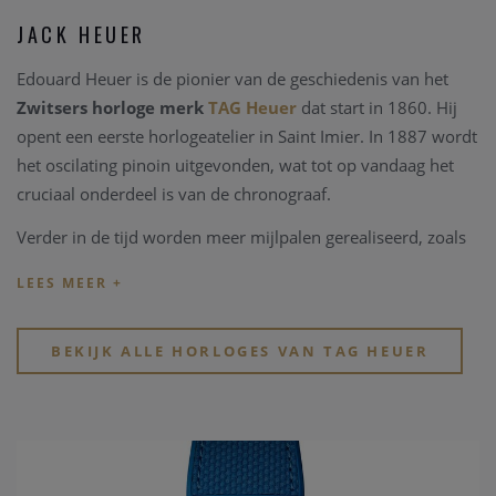
JACK HEUER
Edouard Heuer is de pionier van de geschiedenis van het
Zwitsers horloge merk
TAG Heuer
dat start in 1860. Hij
opent een eerste horlogeatelier in Saint Imier. In 1887 wordt
het oscilating pinoin uitgevonden, wat tot op vandaag het
cruciaal onderdeel is van de chronograaf.
Verder in de tijd worden meer mijlpalen gerealiseerd, zoals
daar zijn; ontwikkeling van de eerste 12u klok in het
dashbord van een auto, de eerste 1/100 handchronograaf,
het eerste Zwitsers horloge in de ruimte...
BEKIJK ALLE HORLOGES VAN TAG HEUER
Jack Heuer zet deze rol als pionier verder. Hij realiseert in
1963 het eerste Carrera model, natuurlijk geïnspireerd door
de auto races en ontwikkeld voor de professionele auto
piloten. De volgende belangrijke stappen in de geschiedenis
van
TAG Heuer
zijn het ontwikkelen van de Calibre 11, te