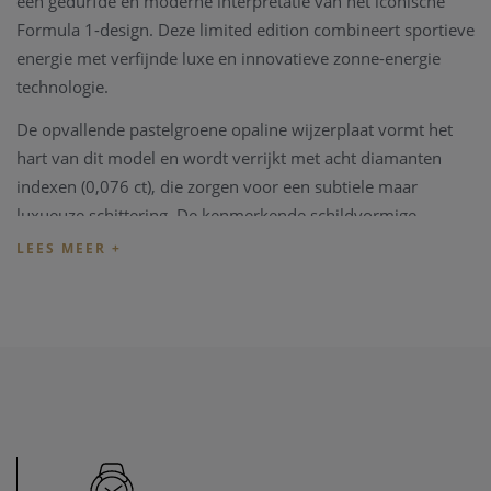
een gedurfde en moderne interpretatie van het iconische
Formula 1-design. Deze limited edition combineert sportieve
energie met verfijnde luxe en innovatieve zonne-energie
technologie.
De opvallende pastelgroene opaline wijzerplaat vormt het
hart van dit model en wordt verrijkt met acht diamanten
indexen (0,076 ct), die zorgen voor een subtiele maar
luxueuze schittering. De kenmerkende schildvormige
indexen en de duidelijke lay-out garanderen uitstekende
leesbaarheid in alle omstandigheden.
De 38 mm kast en geïntegreerde band zijn vervaardigd uit
gezandstraald roestvrij staal, wat het horloge een robuuste
maar verfijnde uitstraling geeft. De bidirectionele TH-
Polylight bezel versterkt het functionele, sportieve karakter
en biedt extra gebruiksgemak. Met een waterdichtheid tot
100 meter is dit horloge perfect geschikt voor dagelijks en
actief gebruik.