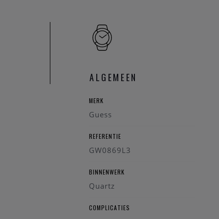
Uurwerk: Quart
Kast: Roestvrij s
Kastdiameter: 
Kleur kast en ba
Wijzerplaat: Zilv
Glas: Mineraalg
ALGEMEEN
Band: Roestvrij 
Bandbreedte: 
MERK
Waterbestendig
Guess
REFERENTIE
GW0869L3
BINNENWERK
Quartz
COMPLICATIES