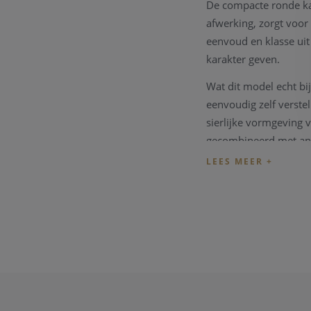
De compacte ronde kas
afwerking, zorgt voor 
eenvoud en klasse uit 
karakter geven.
Wat dit model echt bij
eenvoudig zelf verste
sierlijke vormgeving v
gecombineerd met ande
Het horloge is uitger
tijdsweergave. Het mi
waterbestendigheid to
De GUESS Ginger GW086
modieus dameshorloge
Belangrijkste kenm
Referentie: GW