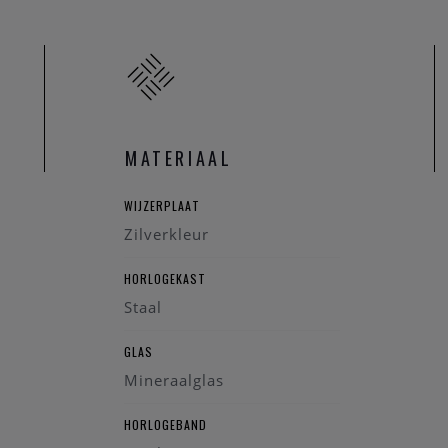
z analoog
taal
30 mm
nd: Zilverkleurig
er
las
MATERIAAL
staal met zelf verstelbare G-links
15,3 mm
WIJZERPLAAT
heid: 30 meter
Zilverkleur
HORLOGEKAST
Staal
GLAS
Mineraalglas
HORLOGEBAND