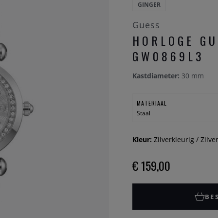
GINGER
Guess
HORLOGE GU
GW0869L3
Kastdiameter:
30 mm
MATERIAAL
Staal
Kleur:
Zilverkleurig / Zilve
€ 159,00
BE