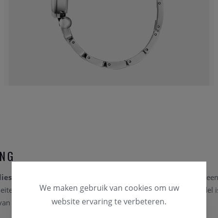
ING
ies Silver Tone Analog Watch
met referentie
GW0869L3
is een
We maken gebruik van cookies om uw
iteloos de grens tussen juweel en uurwerk vervaagt. Dit model 
website ervaring te verbeteren.
n een elegante, sierlijke look met een modieuze uitstraling.