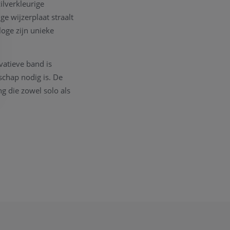
ilverkleurige
ge wijzerplaat straalt
loge zijn unieke
vatieve band is
schap nodig is. De
ng die zowel solo als
en nauwkeurige
invloeden. Met een
den wassen.
veelzijdig en