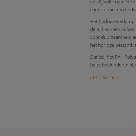
en stijlvolle manier t
comfortabel om te dra
Het horloge werkt op 
de tijd kunnen volge
voor duurzaamheid en 
het horloge bestand i
Dankzij het PA+ Polya
helpt het kinderen een
Specificaties
Merk Ice Watch
Model ICE Learn
Referentie 024
Collectie ICE Le
Kleur Blauw
Behuizing 28 m
Beweging Miyota