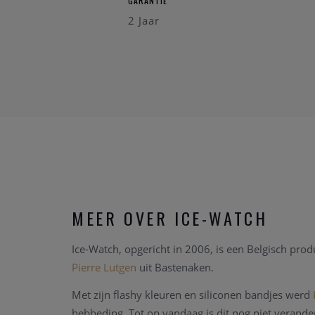
GARANTIE
2 Jaar
MEER OVER ICE-WATCH
Ice-Watch, opgericht in 2006, is een Belgisch pro
Pierre Lutgen
uit Bastenaken.
Met zijn flashy kleuren en siliconen bandjes werd
hebbeding. Tot op vandaag is dit nog niet verande