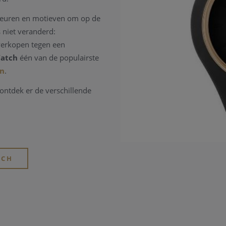
 kleuren en motieven om op de
 niet veranderd:
 verkopen tegen een
Watch
één van de populairste
en
.
ontdek er de verschillende
rloge merken
.
TCH