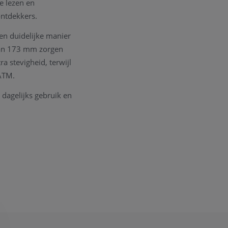
te lezen en
ontdekkers.
en duidelijke manier
van 173 mm zorgen
a stevigheid, terwijl
 ATM.
 dagelijks gebruik en