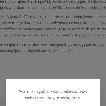
e leren klokkijken. Het elegante blauwe ontwerp is gemakkelijk af 
gen, waardoor het een ideaal dagelijks accessoire is voor jonge 
een Miyota GL32 beweging met drie wijzers, zodat kinderen op e
n. De 28 mm behuizing van PA+ Polyamide en het nylon bandje 
comfort. De roestvrijstalen kroon, gesp en achterzijde geven extr
s tegen lichte watercontacten met een waterbestendigheid van 3
mide glas en de handzame afmetingen is dit horloge perfect voor
 belangrijke vaardigheid onder de knie te krijgen.
ing – Blue Learning
503
arning
We maken gebruik van cookies om uw
m, PA+ Polyamide
website ervaring te verbeteren.
 GL32, 3 wijzers