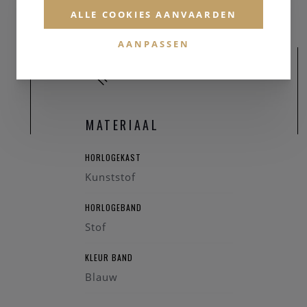
heid 3 ATM
ALLE COOKIES AANVAARDEN
73 mm
taal
AANPASSEN
mide
rij staal, geklikt
SW
MATERIAAL
HORLOGEKAST
Kunststof
HORLOGEBAND
Stof
KLEUR BAND
Blauw