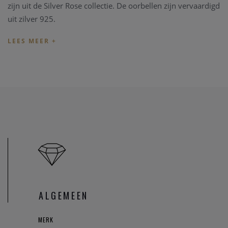
zijn uit de Silver Rose collectie. De oorbellen zijn vervaardigd
uit zilver 925.
Het Silver Rose juweel wordt geleverd met een originele
geschenkverpakking verpakking.
We hebben een mooie collectie van Silver Rose in onze
fysieke winkel te Heist-op-den-Berg. Breng ons zeker een
bezoekje.
ALGEMEEN
MERK