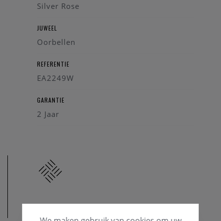
Silver Rose
JUWEEL
Oorbellen
REFERENTIE
EA2249W
GARANTIE
2 Jaar
MATERIAAL
We maken gebruik van cookies om uw