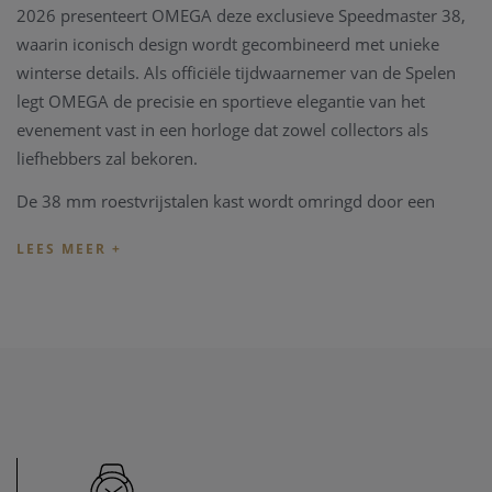
2026 presenteert OMEGA deze exclusieve Speedmaster 38,
waarin iconisch design wordt gecombineerd met unieke
winterse details. Als officiële tijdwaarnemer van de Spelen
legt OMEGA de precisie en sportieve elegantie van het
evenement vast in een horloge dat zowel collectors als
liefhebbers zal bekoren.
De 38 mm roestvrijstalen kast wordt omringd door een
blauwe keramische bezel met een tachymeterschaal in wit
email. De gelakte witte wijzerplaat heeft een subtiele frosted
blue transfer en een “finger trace” patroon, geïnspireerd op
het Milano Cortina 2026-embleem. De witte subdials met
speciaal azurage-effect doen denken aan een perfect
geprepareerde skipiste, waardoor het horloge een
uitgesproken winterse esthetiek krijgt.
Een bijzonder detail is de centrale secondewijzer met een
blauwe kleurverloop, net als de donkerblauwe Milano