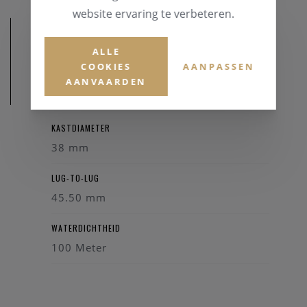
website ervaring te verbeteren.
ALLE
COOKIES
AANPASSEN
AANVAARDEN
AFMETINGEN
KASTDIAMETER
38 mm
LUG-TO-LUG
45.50 mm
WATERDICHTHEID
100 Meter