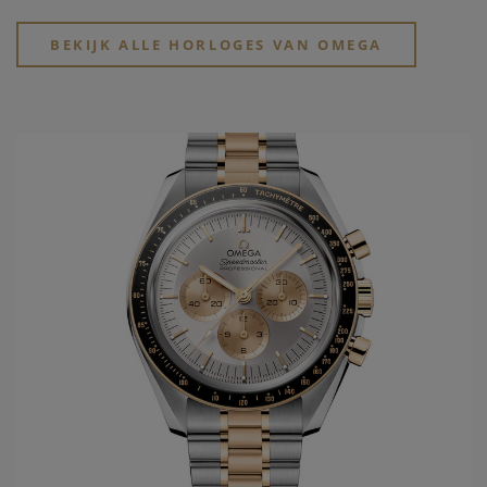
keeper van de Olympische spelen sinds 1932, reeds 27
keren op rij, het jaar wanneer ook het eerste waterdichte
BEKIJK ALLE HORLOGES VAN OMEGA
Omega horloge
wordt ontworpen, de Marine. Uit deze
ontwikkelingen wordt in 1948 de Seamaster geboren. In
1952 zal
Omega horloges
de eerste "chronometer"
ontwikkelen in het model Constellation. Slechts tien jaar
later wordt voor de Amerikaanse markt het model De Ville
gelanceerd. Dit model draagt tot vandaag steeds de eerste
nieuwe ontwikkelingen die men doorvoert in de gangwerken
van het
Omega horloge merk
. Vanuit de passie van
snelheid, chronometrie, en uiteindelijk ook de
samenwerking met de ruimtevaart, ontwikkelt
Omega
het
legendarische Speedmaster model, met vanaf 1969 de
Original Moonwatch. Hierbij zijn alle 4 families geboren en
worden ze verder in de toekomst uitgewerkt.
In het jaar 1999 wordt een nieuwe stap gezet in de innovatie
van de
Omega
gangwerken: Co-Axial escapement wordt