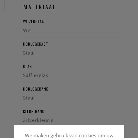
MATERIAAL
en kenmerkende Speedmaster-elegantie weet te waarderen.
WIJZERPLAAT
Wit
HORLOGEKAST
Staal
GLAS
Saffierglas
HORLOGEBAND
Staal
KLEUR BAND
Zilverkleurig
We maken gebruik van cookies om uw