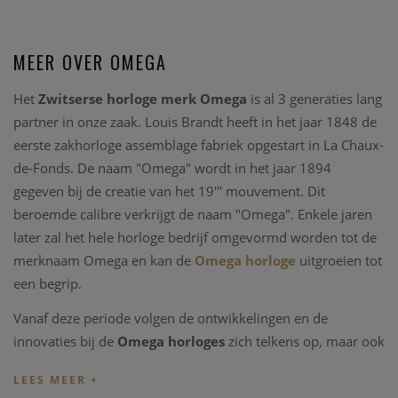
MEER OVER OMEGA
Het
Zwitserse horloge merk Omega
is al 3 generaties lang
partner in onze zaak. Louis Brandt heeft in het jaar 1848 de
eerste zakhorloge assemblage fabriek opgestart in La Chaux-
de-Fonds. De naam "Omega" wordt in het jaar 1894
gegeven bij de creatie van het 19''' mouvement. Dit
beroemde calibre verkrijgt de naam "Omega". Enkele jaren
later zal het hele horloge bedrijf omgevormd worden tot de
merknaam Omega en kan de
Omega horloge
uitgroeien tot
een begrip.
Vanaf deze periode volgen de ontwikkelingen en de
innovaties bij de
Omega horloges
zich telkens op, maar ook
belangrijke mondiale manifestaties vragen
Omega
als
partner. Zo wordt het Zwitserse
horlogemerk Omega
time