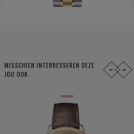
ontwikkeld dankzij de Engelsman Georges Daniels. Maar
sinds 2007, 8 jaar na de eerste ontwikkelingen van de Co-
Axial, volgen de innovaties zich zéér snel op. Op het
ondertussen reeds legendarische gangwerk 8500 worden
opeenvolgende toepassingen uitgevoerd; gebruik van de S1
14, silicon balance spring, 15,000 Gauss of het anti
magnetisch maken van het gangwerk, en sinds 2015 de
METAS chronometer certificatie met de strengste
MISSCHIEN INTERRESSEREN DEZE
testresultaten nu gangbaar in de Zwitserse horloge industrie
JOU OOK
bij de verschillende
horloge merken
.
Omega
is niet zomaar een horlogemerk, maar een
industrieel innovator die steeds een stap verder zet om de
PROMO
markt telkens voor te zijn. De missie naar het ultiem
gangwerk.
DIT ZIJN DE
OMEGA HORLOGE
FAMILIES: