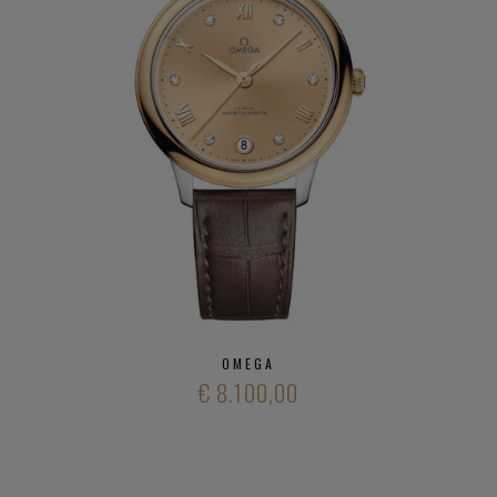
Constellation
Seamaster
Speedmaster
De VIlle
Heeft u verder vargen over verschillende modieuze
horloge
merken
en ons aanbod
kwalitatieve horloge merken
,
neem gerust
contact op met onze zaak
.
OMEGA
€ 8.100,00