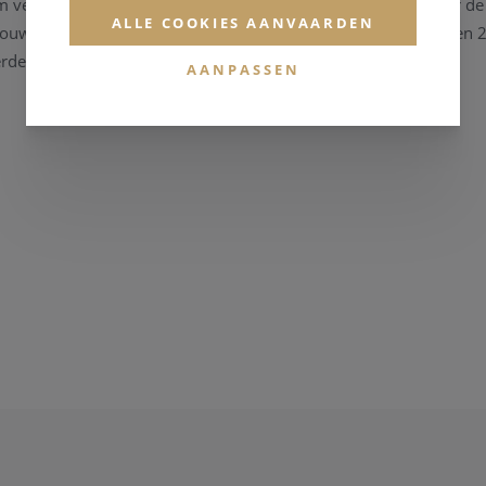
 verwijst naar de maat van de horlogeband op het punt waar de 
ALLE COOKIES AANVAARDEN
n vouwsluiting voor de lederbanden met een kastaanzet van 22 e
erder vragen heeft.
AANPASSEN
 uw Breitling-horloge? Dan bent u steeds welkom in ons Breitlin
s algemeen atelier over een professionele horlogereparatiedienst
htkunnen.
en kan u steeds contact met ons opnemen.