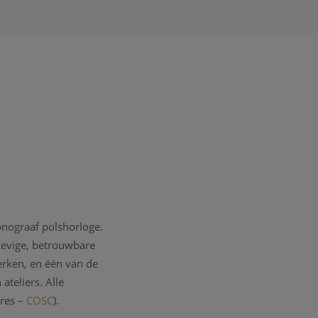
ronograaf polshorloge.
tevige, betrouwbare
erken, en één van de
teliers. Alle
tres –
COSC
).