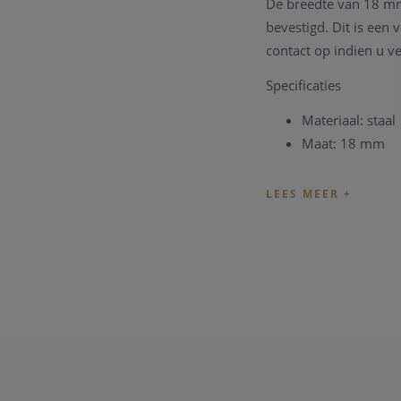
De breedte van 18 mm
bevestigd. Dit is ee
contact op indien u v
Specificaties
Materiaal: staal
Maat: 18 mm
Heeft u problemen met
Daarnaast beschikt on
horlogemerken terec
Voor bijkomende vrag