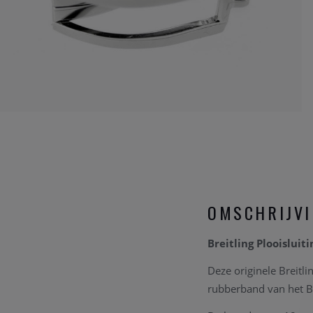
OMSCHRIJV
Breitling Plooislui
Deze originele Breitl
rubberband van het Br