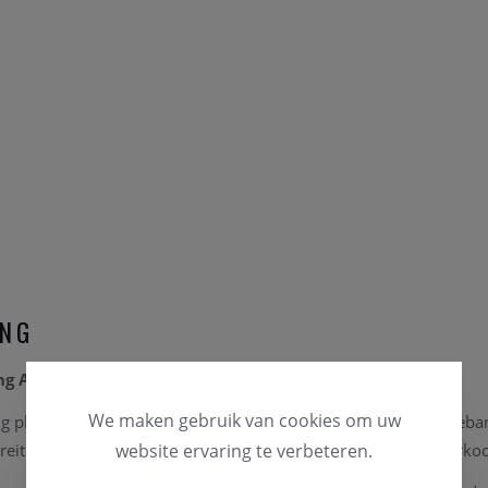
ING
ting A18DSA – 18 mm
We maken gebruik van cookies om uw
ing plooisluiting A18DSA is geschikt voor zowel lederen horlogeb
eitling Chronomat-horloge. De sluiting wordt afzonderlijk verkoc
website ervaring te verbeteren.