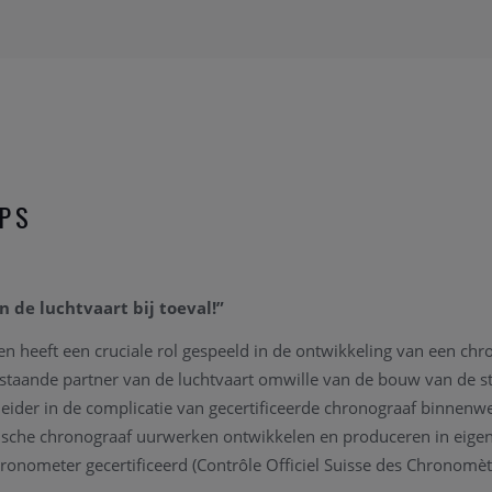
APS
n de luchtvaart bij toeval!”
 en heeft een cruciale rol gespeeld in de ontwikkeling van een ch
staande partner van de luchtvaart omwille van de bouw van de s
 leider in de complicatie van gecertificeerde chronograaf binnenw
che chronograaf uurwerken ontwikkelen en produceren in eigen a
 chronometer gecertificeerd (Contrôle Officiel Suisse des Chronomè