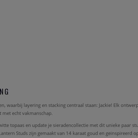
ING
en, waarbij layering en stacking centraal staan: Jackie! Elk ontwerp
t met echt vakmanschap.
witte topaas en update je sieradencollectie met dit unieke paar st
antern Studs zijn gemaakt van 14 karaat goud en geïnspireerd o