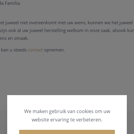
a Família.
 het juweel niet overeenkomt met uw wens, kunnen we het juweel
 zijn ook al uw juweel herstelling welkom in onze zaak, alsook k
ens en smaak.
 kan u steeds
contact
opnemen.
We maken gebruik van cookies om uw
website ervaring te verbeteren.