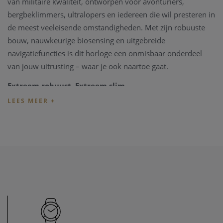
van militaire kwaliteit, ontworpen voor avonturiers,
bergbeklimmers, ultralopers en iedereen die wil presteren in
de meest veeleisende omstandigheden. Met zijn robuuste
bouw, nauwkeurige biosensing en uitgebreide
navigatiefuncties is dit horloge een onmisbaar onderdeel
van jouw uitrusting – waar je ook naartoe gaat.
Extreem robuust. Extreem slim.
Roestvrijstalen kast en krasbestendig saffierglas
1.39” AMOLED-display (454 x 454 px) – altijd helder,
zelfs in fel zonlicht
Waterbestendig tot 100 meter (WR100)
MIL-STD-810H gecertificeerd – bestand tegen kou,
hitte, schokken en meer
Navigatie & locatiebepaling
Dual-frequency GPS voor ultranauwkeurige
plaatsbepaling
Offline kaarten + Points of Interest (POI)