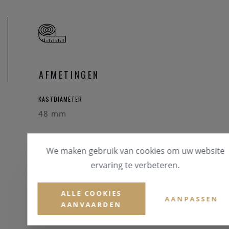
AFMETINGEN
KASTDIAMETER
48 mm
WATERDICHTHEID
We maken gebruik van cookies om uw website
100 Meter
ervaring te verbeteren.
ALLE COOKIES
AANPASSEN
AANVAARDEN