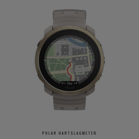
M600 Android Wear.
Ontdek de verschillende
horloge merken bij Clem
Vercammen
. Bekijk er het aanbod
kwalitatieve horloge
merken
en andere
horloge merken
met bijzondere
eigenschappen.
POLAR HARTSLAGMETER