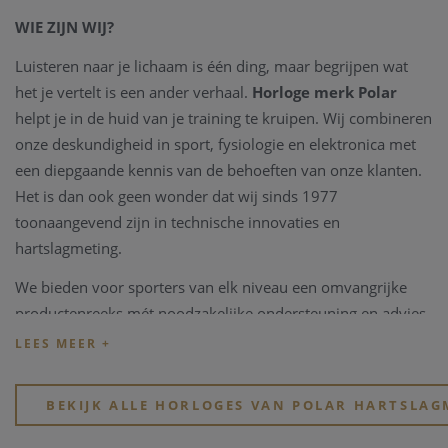
WIE ZIJN WIJ?
Luisteren naar je lichaam is één ding, maar begrijpen wat
het je vertelt is een ander verhaal.
Horloge merk Polar
helpt je in de huid van je training te kruipen. Wij combineren
onze deskundigheid in sport, fysiologie en elektronica met
een diepgaande kennis van de behoeften van onze klanten.
Het is dan ook geen wonder dat wij sinds 1977
toonaangevend zijn in technische innovaties en
hartslagmeting.
We bieden voor sporters van elk niveau een omvangrijke
productenreeks mét noodzakelijke ondersteuning en advies.
Zowel voor atleten die hun sportprestaties willen verbeteren
als voor mensen die hun gezonheid willen verbeteren,
revalideren of hun gewicht willen beheersen.
BEKIJK ALLE HORLOGES VAN POLAR HARTSLAG
Ambitieuze en zeer getalenteerde professionals streven naar