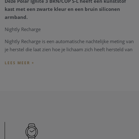
Deze Polar Ignite 3 BRN/COP S-L heeft een kunststof
kast met een zwarte kleur en een bruin siliconen
armband.
Nightly Recharge
Nightly Recharge is een automatische nachtelijke meting van
je herstel die laat zien hoe je lichaam zich heeft hersteld van
de dag. Het helpt je in je dagelijkse leven de optimale keuzes
te maken om je goed te blijven voelen en je trainings- of
conditiedoelen te bereiken.
Je Nightly Recharge status is gebaseerd op twee factoren:
hoe je hebt geslapen (slaapherstel) en hoe goed je autonome
zenuwstelsel tot rust kwam tijdens de eerste uren van je
slaap.
SleepWise
Ontdek hoe uw slaapgedrag de energie- en
alertheidsniveaus van uw dag beïnvloedt.