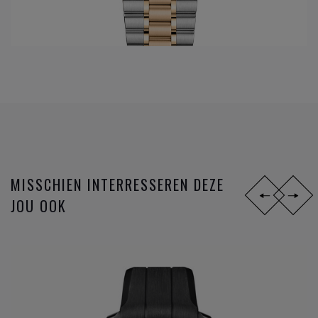
In het jaar 1999 wordt een nieuwe stap gezet in de innovatie
van de
Omega
gangwerken: Co-Axial escapement wordt
ontwikkeld dankzij de Engelsman Georges Daniels. Maar
sinds 2007, 8 jaar na de eerste ontwikkelingen van de Co-
Axial, volgen de innovaties zich zéér snel op. Op het
ondertussen reeds legendarische gangwerk 8500 worden
opeenvolgende toepassingen uitgevoerd; gebruik van de S1
14, silicon balance spring, 15,000 Gauss of het anti
magnetisch maken van het gangwerk, en sinds 2015 de
METAS chronometer certificatie met de strengste
MISSCHIEN INTERRESSEREN DEZE
testresultaten nu gangbaar in de Zwitserse horloge industrie
JOU OOK
bij de verschillende
horloge merken
.
Omega
is niet zomaar een horlogemerk, maar een
industrieel innovator die steeds een stap verder zet om de
markt telkens voor te zijn. De missie naar het ultiem
gangwerk.