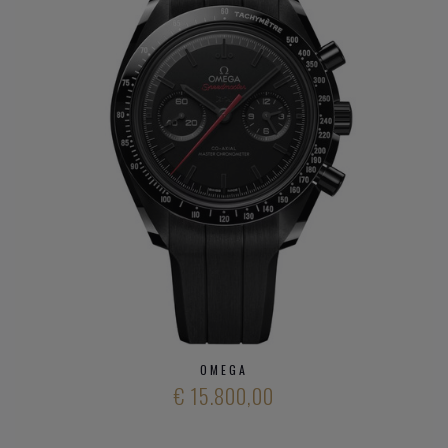
DIT ZIJN DE
OMEGA HORLOGE
FAMILIES:
Constellation
Seamaster
Speedmaster
De VIlle
Heeft u verder vargen over verschillende modieuze
horloge
merken
en ons aanbod
kwalitatieve horloge merken
,
neem gerust
contact op met onze zaak
.
OMEGA
€ 15.800,00