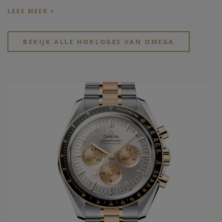
belangrijke mondiale manifestaties vragen
Omega
als
partner. Zo wordt het Zwitserse
horlogemerk Omega
time
keeper van de Olympische spelen sinds 1932, reeds 27
keren op rij, het jaar wanneer ook het eerste waterdichte
BEKIJK ALLE HORLOGES VAN OMEGA
Omega horloge
wordt ontworpen, de Marine. Uit deze
ontwikkelingen wordt in 1948 de Seamaster geboren. In
1952 zal
Omega horloges
de eerste "chronometer"
ontwikkelen in het model Constellation. Slechts tien jaar
later wordt voor de Amerikaanse markt het model De Ville
gelanceerd. Dit model draagt tot vandaag steeds de eerste
nieuwe ontwikkelingen die men doorvoert in de gangwerken
van het
Omega horloge merk
. Vanuit de passie van
snelheid, chronometrie, en uiteindelijk ook de
samenwerking met de ruimtevaart, ontwikkelt
Omega
het
legendarische Speedmaster model, met vanaf 1969 de
Original Moonwatch. Hierbij zijn alle 4 families geboren en
worden ze verder in de toekomst uitgewerkt.