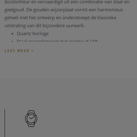
bicolorkleur en vervaardigd uit een combinatie van staal en
geelgoud. De gouden wijzerplaat vormt een harmonieus
geheel met het ontwerp en onderstreept de klassieke
uitstraling van dit bijzondere uurwerk.
Quartz horloge
Staal gecombineerd met geelgoud 18K
De documenten en de Omega box zijn niet aanwezig.
Het horloge beschikt over een schitterende conditie.
Het horloge is ter controle aanwezig in onze zaak. U
kan steeds vrijblijvend langskomen.
TIP: U kan het horloge ook bezichtigen in onze zaak,
maar
informeer eerst
even dat het horloge toch nog op voorraad is
en niet net verkocht is.
Heeft u verder vragen ivm de aankoop van dit horloge of
wenst u meer informatie ivm de collectie van Omega, kan u
steeds
contact
opnemen. We zullen u graag te woord staan.