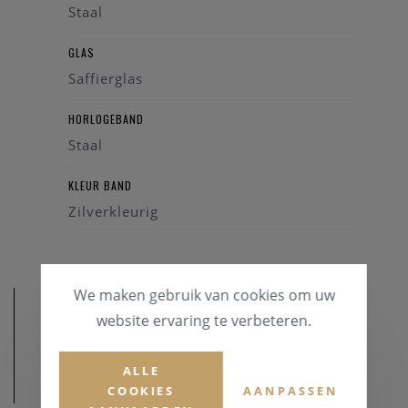
Staal
GLAS
Saffierglas
HORLOGEBAND
Staal
KLEUR BAND
Zilverkleurig
We maken gebruik van cookies om uw
website ervaring te verbeteren.
ALLE
AFMETINGEN
COOKIES
AANPASSEN