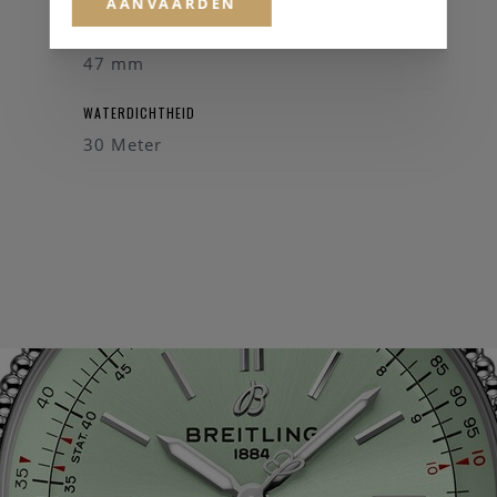
AANVAARDEN
KASTDIAMETER
47 mm
WATERDICHTHEID
30 Meter