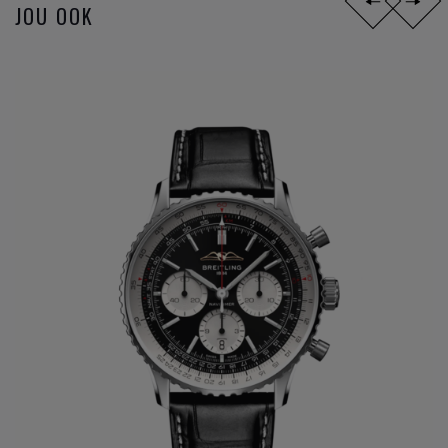
voor dit exclusief instrument. Vragen over onze
Breitling
JOU OOK
atelier
en de procedure, kan eveneens via
het
contactformulier
of per
email
.
Welkom in onze zaak. Kom snel de verschillende
horloge
merken ontdekken bij Clem Vercammen
.