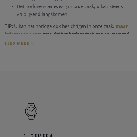
Het horloge is aanwezig in onze zaak, u kan steeds
vrijblijvend langskomen.
TIP:
U kan het horloge ook bezichtigen in onze zaak,
maar
informeer eerst
even dat het horloge toch nog op voorraad
is en niet net verkocht is.
Heeft u verder vragen ivm de aankoop van dit horloge, kan
u steeds
contact
opnemen met onze zaak
Onze referentie: 88581/963
ALGEMEEN