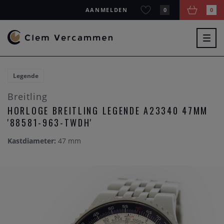
AANMELDEN
0
0
Togg
navig
Legende
Breitling
HORLOGE BREITLING LEGENDE A23340 47MM
'88581-963-TWDH'
Kastdiameter:
47 mm