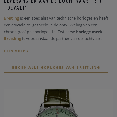
LEVERANCIER AAN DE LUCHTVAART BIJ
TOEVAL!”
Breitling
is een specialist van technische horloges en heeft
een cruciale rol gespeeld in de ontwikkeling van een
chronograaf polshorloge. Het Zwitserse
horloge merk
Breitling
is vooraanstaande partner van de luchtvaart
omwille van de bouw van de stevige, betrouwbare en
krachtige technische instrumenten.
Breitling
is leider in de
complicatie van gecertificeerde chronograaf binnenwerken,
en één van de zeldzame Zwitserse
horloge merken
die
BEKIJK ALLE HORLOGES VAN BREITLING
mechanische chronograaf uurwerken ontwikkelen en
produceren in eigen ateliers. Alle horloges uit de brede
collectie van
Breitling
zijn chronometer gecertificeerd
(Contrôle Officiel Suisse des Chronomètres –
COSC
).
Breitling
is één van de laatste overgebleven onafhankelijke
Zwitserse
horloge merken
, met als thuisbasis Grenchen.