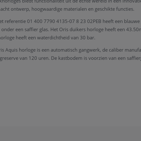
khorloges biedt functionaliteit uit de echte wereld in een innovat
acht ontwerp, hoogwaardige materialen en geschikte functies.
et referentie 01 400 7790 4135-07 8 23 02PEB heeft een blauwe 
 onder een saffier glas. Het Oris duikers horloge heeft een 43.50
orloge heeft een waterdichtheid van 30 bar.
s Aquis horloge is een automatisch gangwerk, de caliber manufa
greserve van 120 uren. De kastbodem is voorzien van een saffier
is hebben Calibre 400 ontwikkeld om te voldoen aan de eisen va
t drie belangrijke prestatiebeloften.
r dan 30 antimagnetische componenten en overtreft de normen di
gnetische norm ISO 764.