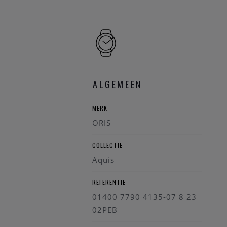
Gangreserve van vijf
Om vele redenen mag 
van vijf dagen, dus hi
10 jaar garantie
Een modern luxe horlo
ALGEMEEN
jaar wanneer u het bij
MERK
Wenst u meer informat
ORIS
maken graag tijd voor
COLLECTIE
Aquis
REFERENTIE
01400 7790 4135-07 8 23
02PEB