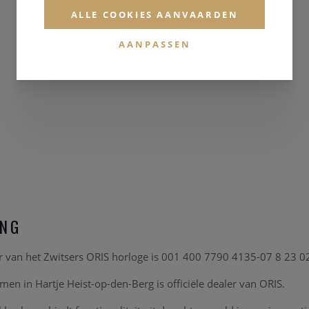
ALLE COOKIES AANVAARDEN
AANPASSEN
ING
 van het Zwitsers ORIS horloge is 001 400 7790 4135-07 8 23 0
en in Hartje Heist-op-den-Berg is officiële dealer van ORIS.