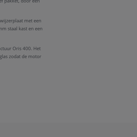
ief pakket, door een
wijzerplaat met een
mm staal kast en een
ctuur Oris 400. Het
glas zodat de motor
n de hedendaagse
e vereist zijn door