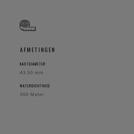
heeft een gangreserve
t een garantie van 10
AFMETINGEN
KASTDIAMETER
contact opnemen. Wij
43.50 mm
WATERDICHTHEID
300 Meter