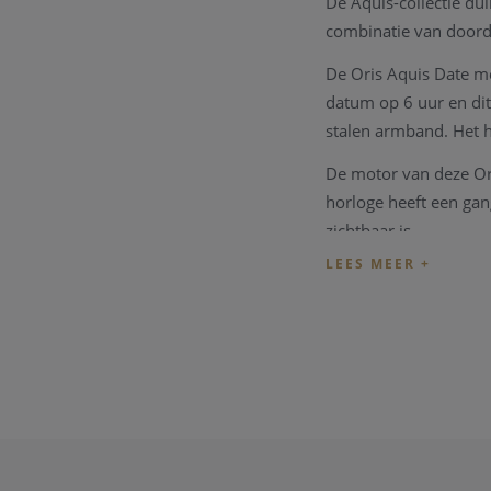
De Aquis-collectie dui
combinatie van doord
De Oris Aquis Date m
datum op 6 uur en dit
stalen armband. Het h
De motor van deze Ori
horloge heeft een gan
zichtbaar is.
De Oris-garantie
De ingenieurs van Or
horlogedrager. Het doe
Antimagnetisch
Calibre 400 heeft mee
de verbeterde antima