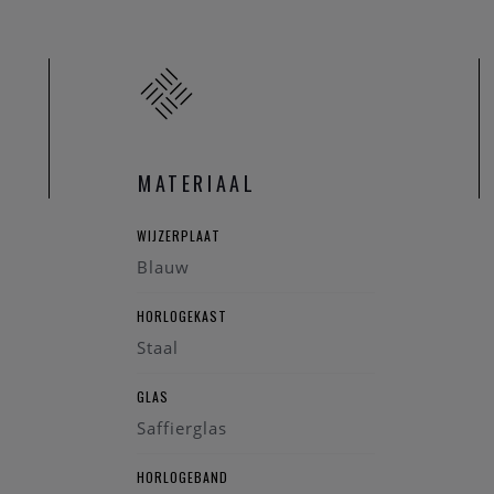
 dagen
u niet elke dag een mechanisch horloge dragen. De Calibre 400 
j is klaar voor gebruik wanneer jij dat ook bent.
ge moet betrouwbaar zijn. Elk Oris-horloge met Calibre 400 heef
MATERIAAL
 My Oris registreert.
WIJZERPLAAT
ie i.v.m dit Oris horloge, of de collectie van Oris, kan u steeds 
Blauw
 jou.
HORLOGEKAST
Staal
GLAS
Saffierglas
HORLOGEBAND