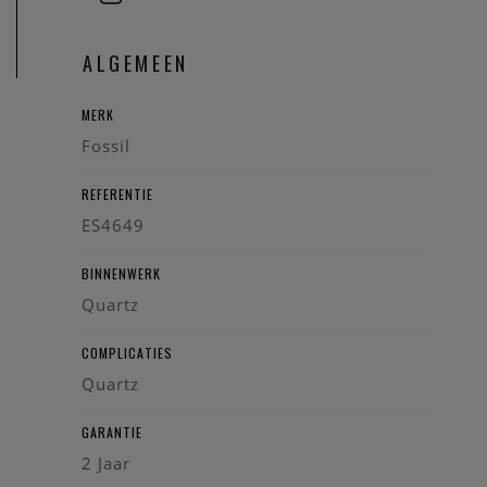
Heeft u verdere vragen kan u steeds
contact
opnemen.
ALGEMEEN
MERK
Fossil
REFERENTIE
ES4649
BINNENWERK
Quartz
COMPLICATIES
Quartz
GARANTIE
2 Jaar