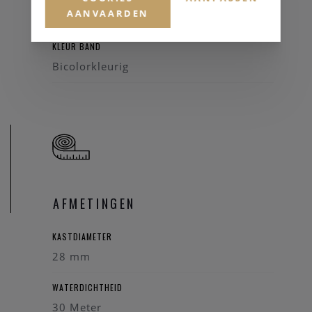
AANVAARDEN
Staal
KLEUR BAND
Bicolorkleurig
AFMETINGEN
KASTDIAMETER
28 mm
WATERDICHTHEID
30 Meter