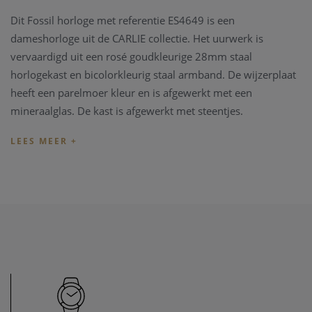
Dit Fossil horloge met referentie ES4649 is een
dameshorloge uit de CARLIE collectie. Het uurwerk is
vervaardigd uit een rosé goudkleurige 28mm staal
horlogekast en bicolorkleurig staal armband. De wijzerplaat
heeft een parelmoer kleur en is afgewerkt met een
mineraalglas. De kast is afgewerkt met steentjes.
De hele Fossil collectie beschikt over twee jaren
fabrieksgarantie, en wordt u geleverd in een vintage Fossil
watch tin. Deze kleurrijke dozen zijn net zoveel verpakking
als accessoire.
Heeft u later een probleem met het horloge, kan u steeds
terecht in ons
horloge atelier
. Onze zaak beschikt over een
horloge hersteldienst waardat alle horloge merken welkom
zijn. Zo kunnen ook wisselstukken besteld worden, zoals bv
een nieuwe band voor het horloge.