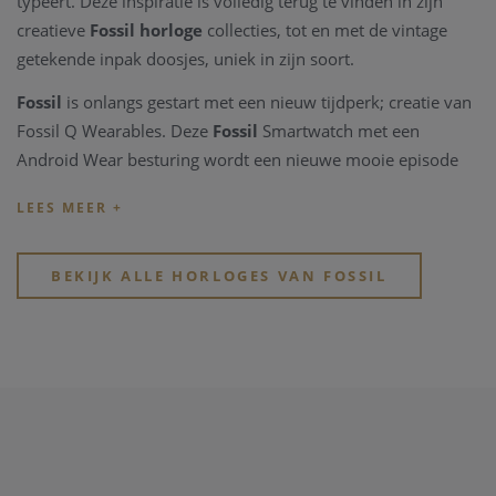
typeert. Deze inspiratie is volledig terug te vinden in zijn
creatieve
Fossil horloge
collecties, tot en met de vintage
getekende inpak doosjes, uniek in zijn soort.
Fossil
is onlangs gestart met een nieuw tijdperk; creatie van
Fossil Q Wearables. Deze
Fossil
Smartwatch met een
Android Wear besturing wordt een nieuwe mooie episode
voor het merk. Tradition meets Technology, Klassiek horloge
ontwerp ontmoet Smart technologie! Tijd lezen kan vanaf nu
in harmony met ontvangen van berichten, telefoon en
andere belangrijke meldingen, ondekken van je
BEKIJK ALLE HORLOGES VAN FOSSIL
lichaamsinspanningen en veel meer, dit allemaal aan de
pols!!
Bekijk snel de verschillende
horloge merken bij Clem
Vercammen
, in de webshop of in de winkel. Je vindt er
kwalitatieve horloge merken
en modische
horloge
merken
.