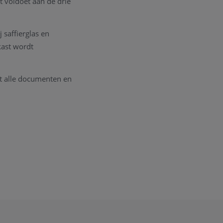
 voldoet aan de drie
 saffierglas en
kast wordt
t alle documenten en
opnemen.
ig om een goede
r een RADO Service
ge kunst.