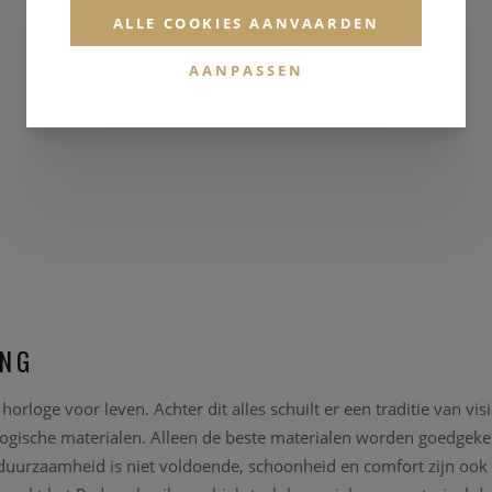
ALLE COOKIES AANVAARDEN
AANPASSEN
ING
rloge voor leven. Achter dit alles schuilt er een traditie van vi
ogische materialen. Alleen de beste materialen worden goedgeke
uurzaamheid is niet voldoende, schoonheid en comfort zijn ook 