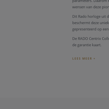
parameters. Daarom m
wensen van deze pioni
Dit Rado horloge uit d
beschermt deze unieke
gepresenteerd op ee
De RADO Centrix Coll
de garantie kaart.
Wenst u meer informat
Opmerking: ook dit 
prestatie van het tec
Center. We zullen uw