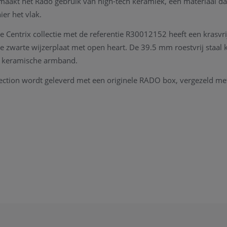
aakt het Rado gebruik van high-tech keramiek, een materiaal dat
er het vlak.
e Centrix collectie met de referentie R30012152 heeft een krasvrij
 zwarte wijzerplaat met open heart. De 39.5 mm roestvrij staal 
n keramische armband.
ection wordt geleverd met een originele RADO box, vergezeld me
ie ivm het horloge de collectie van RADO, kan u steeds
contact
RADO horloge heeft op periodieke momenten een onderhoud nod
hnisch instrument te kunnen garanderen. Onze zaak beschikt ove
 RADO horloge graag onderhouden volgens de regels van de horlo