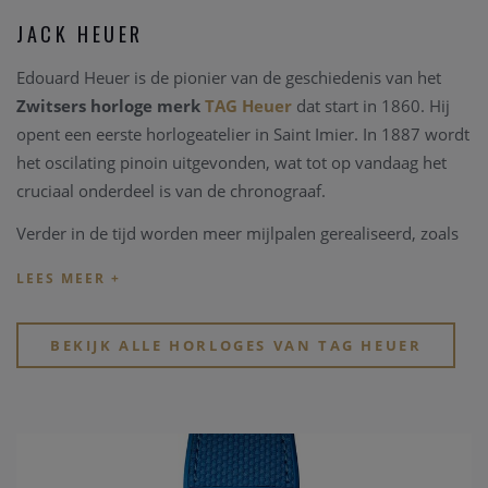
JACK HEUER
Edouard Heuer is de pionier van de geschiedenis van het
Zwitsers horloge merk
TAG Heuer
dat start in 1860. Hij
opent een eerste horlogeatelier in Saint Imier. In 1887 wordt
het oscilating pinoin uitgevonden, wat tot op vandaag het
cruciaal onderdeel is van de chronograaf.
Verder in de tijd worden meer mijlpalen gerealiseerd, zoals
daar zijn; ontwikkeling van de eerste 12u klok in het
dashbord van een auto, de eerste 1/100 handchronograaf,
het eerste Zwitsers horloge in de ruimte...
BEKIJK ALLE HORLOGES VAN TAG HEUER
Jack Heuer zet deze rol als pionier verder. Hij realiseert in
1963 het eerste Carrera model, natuurlijk geïnspireerd door
de auto races en ontwikkeld voor de professionele auto
piloten. De volgende belangrijke stappen in de geschiedenis
van
TAG Heuer
zijn het ontwikkelen van de Calibre 11, te