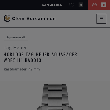
AANMELDEN
0
0
Togg
navig
Aquaracer 42
Tag Heuer
HORLOGE TAG HEUER AQUARACER
WBP5111.BA0013
Kastdiameter:
42 mm