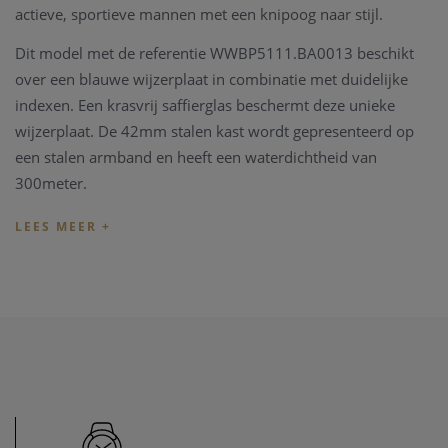
actieve, sportieve mannen met een knipoog naar stijl.
Dit model met de referentie WWBP5111.BA0013 beschikt
over een blauwe wijzerplaat in combinatie met duidelijke
indexen. Een krasvrij saffierglas beschermt deze unieke
wijzerplaat. De 42mm stalen kast wordt gepresenteerd op
een stalen armband en heeft een waterdichtheid van
300meter.
De TAG Heuer Aquaracer wordt geleverd met een originele
TAG Heuer box, vergezeld met alle documenten en de
garantie kaart.
Het Zwitserse horloge merk TAG Heuer is verkrijgbaar in
onze fysieke winkel te Heist-op-den-Berg.
Het TAG Heuer horloge kan eveneens online besteld en u
verzonden worden. Via contact formulier kan u de
referentie nummer van het TAG Heuer vermelden en wij