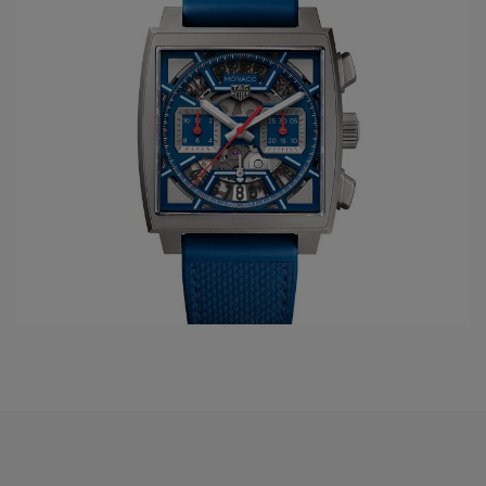
vinden in het model Monaco, zoals Steve McQueen in 1971
tijdens de film Le Mans. Dichter in de tijd heeft
TAG Heuer
het eerste horloge ontwerpen dat aangedreven wordt met
riemen, in het model Monaco V4, later wordt een prijs
gewonnen op het prestigieuze Geneva Watchmaking Grand
Prix met het horloge de Mikrogirder.
Maar er is een nieuw tijdperk aangebroken. De SmartWatch
heeft zijn intrede genomen.
TAG Heuer
heeft hiervoor het
horloge ontwikkeld, samen met Intel en Samsung: the TAG
Heuer Connected.
DIT ZIJN DE FAMILIES VAN
HORLOGE
MERK TAG HEUER
Formula 1
AquaRacer
Carrera