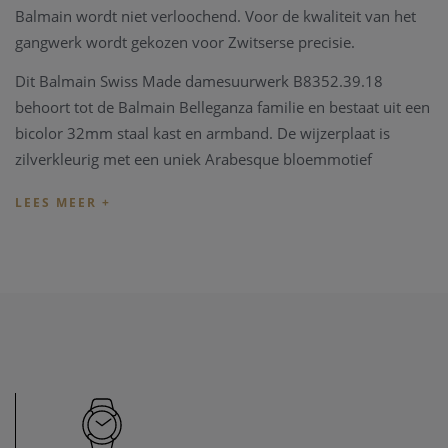
Balmain wordt niet verloochend. Voor de kwaliteit van het
gangwerk wordt gekozen voor Zwitserse precisie.
Dit Balmain Swiss Made damesuurwerk B8352.39.18
behoort tot de
Balmain Belleganza
familie en bestaat uit een
bicolor 32mm staal kast en armband. De wijzerplaat is
zilverkleurig met een uniek Arabesque bloemmotief
en goudkleurige Romeinse cijfers. De wijzerplaat is
afgewerkt met een krasvrij saffierglas, Dit horloge beschikt
over een datum aanduiding op 6uur. Dit prachtige horloge is
volledig Swiss Made en is tot op 30 meter waterdicht. Dit
houdt in dat je het kunt om laten tijdens douchen en
zwemmen.
Tevens heeft u 2 jaar fabrieksgarantie en wordt dit elegant
model in een prachtige Balmain doos geleverd.
Heeft u later een probleem met het horloge, kan u steeds
terecht in ons
horloge atelier
. Ons atelier beschikt over een