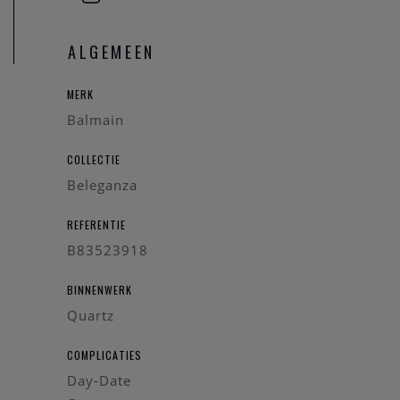
horloge hersteldienst waar alle horlogemerken welkom zijn.
Zo kunnen ook wisselstukken besteld worden zoals bv een
ALGEMEEN
nieuwe armband voor het horloge.
MERK
Heeft u verder vragen kan u steeds
contact
opnemen.
Balmain
COLLECTIE
Beleganza
REFERENTIE
B83523918
BINNENWERK
Quartz
COMPLICATIES
Day-Date