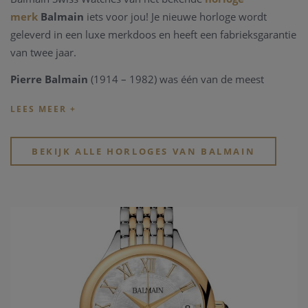
merk
Balmain
iets voor jou! Je nieuwe horloge wordt
geleverd in een luxe merkdoos en heeft een fabrieksgarantie
van twee jaar.
Pierre Balmain
(1914 – 1982) was één van de meest
opvallende personen uit de wereld van de Parijse haute
couture. In 1945 opende hij er zijn eerste werkplaats. Hij
kleedde uitzonderlijke vrouwen die hun stempel drukte op
het tijdperk waarin ze leefden. Onder deze vrouwen
BEKIJK ALLE HORLOGES VAN BALMAIN
bevonden zich koninginnen, prinsessen en sterren uit films
en theaters.
Met zijn kunst heeft hij het idee van luxe à la française
helpen verspreiden in de wereld zoals we die kennen. Als
groot liefhebben van kunst en cultuur werd Pierre Balmain
continu geïnspireerd door de oudste en meest extravagante
kunststijlen in de wereld. Met name de Arabische en
Mandarijnse kunst, waarin allebei grote, stijlvolle en