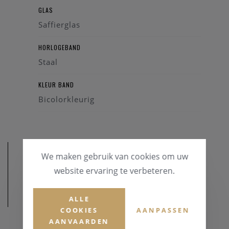
GLAS
Saffierglas
HORLOGEBAND
Staal
KLEUR BAND
Bicolorkleurig
We maken gebruik van cookies om uw
website ervaring te verbeteren.
AFMETINGEN
ALLE
COOKIES
AANPASSEN
AANVAARDEN
KASTDIAMETER