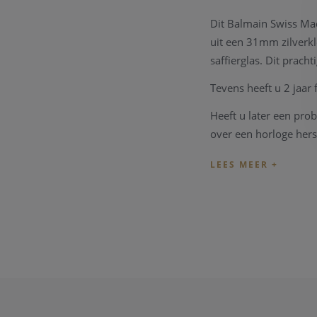
Dit Balmain Swiss Ma
uit een 31mm zilverkle
saffierglas. Dit prach
Tevens heeft u 2 jaar
Heeft u later een pro
over een horloge hers
worden zoals bv een 
Heeft u verder vragen