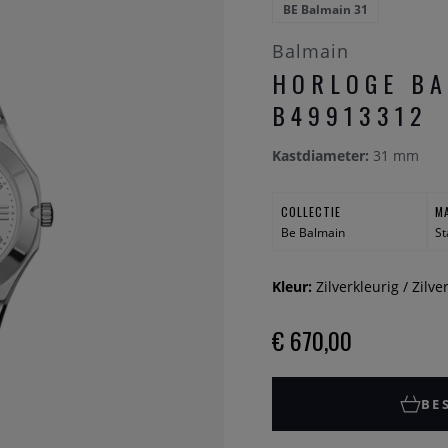
BE Balmain 31
Balmain
HORLOGE BA
B49913312
Kastdiameter:
31 mm
COLLECTIE
M
Be Balmain
St
Kleur:
Zilverkleurig / Zilve
€ 670,00
BE