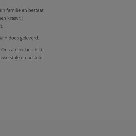
n familie en bestaat
een krasvrij
ht.
main doos geleverd.
. Ons atelier beschikt
isselstukken besteld