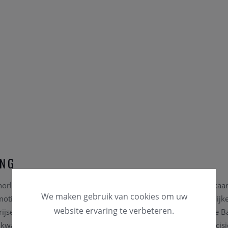
ING
rloges stralen luxe en elegantie uit met een betaalbaar prijskaar
We maken gebruik van cookies om uw
motieven geven deze uurwerken een verfijnde en zeer vrouwelijke 
website ervaring te verbeteren.
ijse roots vernieuwt steeds, maar het stijlvol design van Pierre 
kwaliteit van het gangwerk wordt gekozen voor Zwitserse precisi