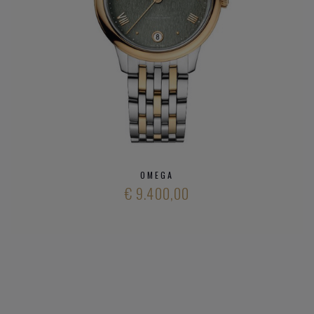
Speedmaster
De VIlle
Heeft u verder vargen over verschillende modieuze
horloge
merken
en ons aanbod
kwalitatieve horloge merken
,
neem gerust
contact op met onze zaak
.
OMEGA
€ 9.400,00