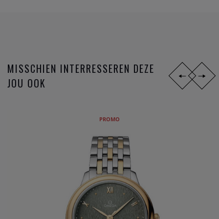
ondertussen reeds legendarische gangwerk 8500 worden
opeenvolgende toepassingen uitgevoerd; gebruik van de S1
14, silicon balance spring, 15,000 Gauss of het anti
magnetisch maken van het gangwerk, en sinds 2015 de
METAS chronometer certificatie met de strengste
MISSCHIEN INTERRESSEREN DEZE
testresultaten nu gangbaar in de Zwitserse horloge industrie
JOU OOK
bij de verschillende
horloge merken
.
Omega
is niet zomaar een horlogemerk, maar een
industrieel innovator die steeds een stap verder zet om de
PROMO
markt telkens voor te zijn. De missie naar het ultiem
gangwerk.
DIT ZIJN DE
OMEGA HORLOGE
FAMILIES:
Constellation
Seamaster