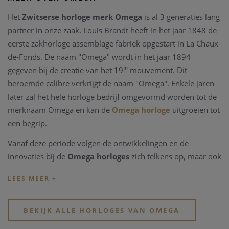
Het
Zwitserse horloge merk Omega
is al 3 generaties lang
partner in onze zaak. Louis Brandt heeft in het jaar 1848 de
eerste zakhorloge assemblage fabriek opgestart in La Chaux-
de-Fonds. De naam "Omega" wordt in het jaar 1894
gegeven bij de creatie van het 19''' mouvement. Dit
beroemde calibre verkrijgt de naam "Omega". Enkele jaren
later zal het hele horloge bedrijf omgevormd worden tot de
merknaam Omega en kan de
Omega horloge
uitgroeien tot
een begrip.
Vanaf deze periode volgen de ontwikkelingen en de
innovaties bij de
Omega horloges
zich telkens op, maar ook
belangrijke mondiale manifestaties vragen
Omega
als
partner. Zo wordt het Zwitserse
horlogemerk Omega
time
keeper van de Olympische spelen sinds 1932, reeds 27
keren op rij, het jaar wanneer ook het eerste waterdichte
BEKIJK ALLE HORLOGES VAN OMEGA
Omega horloge
wordt ontworpen, de Marine. Uit deze