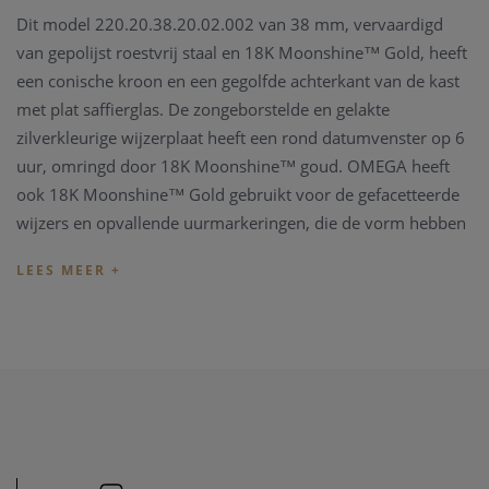
Dit model 220.20.38.20.02.002 van 38 mm, vervaardigd
van gepolijst roestvrij staal en 18K Moonshine™ Gold, heeft
een conische kroon en een gegolfde achterkant van de kast
met plat saffierglas. De zongeborstelde en gelakte
zilverkleurige wijzerplaat heeft een rond datumvenster op 6
uur, omringd door 18K Moonshine™ goud. OMEGA heeft
ook 18K Moonshine™ Gold gebruikt voor de gefacetteerde
wijzers en opvallende uurmarkeringen, die de vorm hebben
van de romp van een zeilboot en gevuld zijn met witte
Super-LumiNova.
Het is geplaatst op een bijpassende roestvrijstalen en 18K
Moonshine™ Gold-armband en wordt aangedreven door
OMEGA's Co-Axial Master Chronometer-kaliber 8800,
gecertificeerd volgens de hoogste standaard in de sector
door het Zwitserse Federale Instituut voor Metrologie
(METAS).