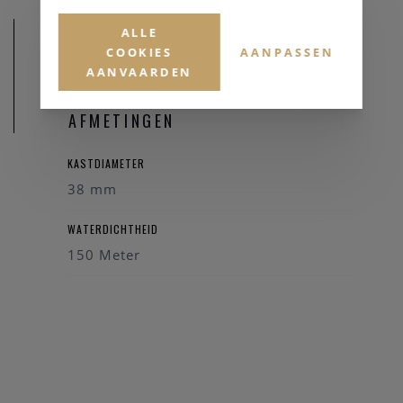
ALLE
COOKIES
AANPASSEN
AANVAARDEN
AFMETINGEN
KASTDIAMETER
38 mm
WATERDICHTHEID
150 Meter