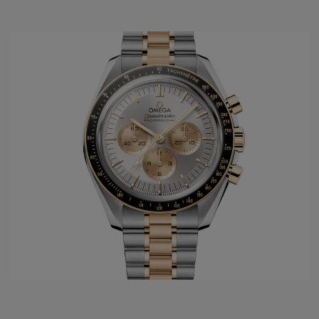
ontwikkelingen wordt in 1948 de Seamaster geboren. In
1952 zal
Omega horloges
de eerste "chronometer"
ontwikkelen in het model Constellation. Slechts tien jaar
later wordt voor de Amerikaanse markt het model De Ville
gelanceerd. Dit model draagt tot vandaag steeds de eerste
nieuwe ontwikkelingen die men doorvoert in de gangwerken
van het
Omega horloge merk
. Vanuit de passie van
snelheid, chronometrie, en uiteindelijk ook de
samenwerking met de ruimtevaart, ontwikkelt
Omega
het
legendarische Speedmaster model, met vanaf 1969 de
Original Moonwatch. Hierbij zijn alle 4 families geboren en
worden ze verder in de toekomst uitgewerkt.
In het jaar 1999 wordt een nieuwe stap gezet in de innovatie
van de
Omega
gangwerken: Co-Axial escapement wordt
ontwikkeld dankzij de Engelsman Georges Daniels. Maar
sinds 2007, 8 jaar na de eerste ontwikkelingen van de Co-
Axial, volgen de innovaties zich zéér snel op. Op het