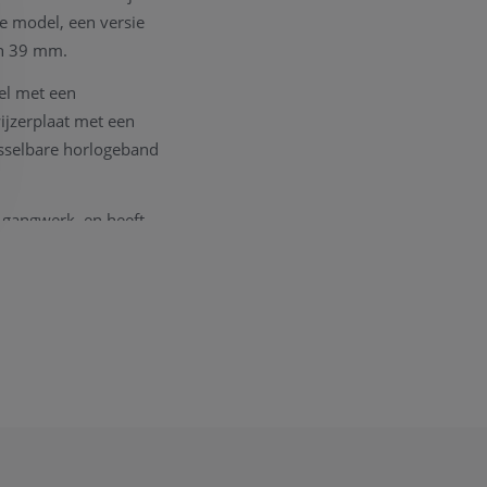
e model, een versie
an 39 mm.
el met een
ijzerplaat met een
sselbare horlogeband
 gangwerk, en heeft
ld met alle documenten
ct
opnemen. We
nodig om een goede
 een Longines Service