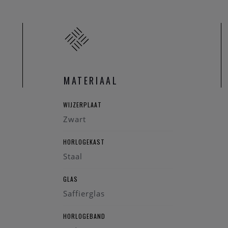
 Longines horloge graag onderhouden volgens de regels van de ho
MATERIAAL
WIJZERPLAAT
Zwart
HORLOGEKAST
Staal
GLAS
Saffierglas
HORLOGEBAND