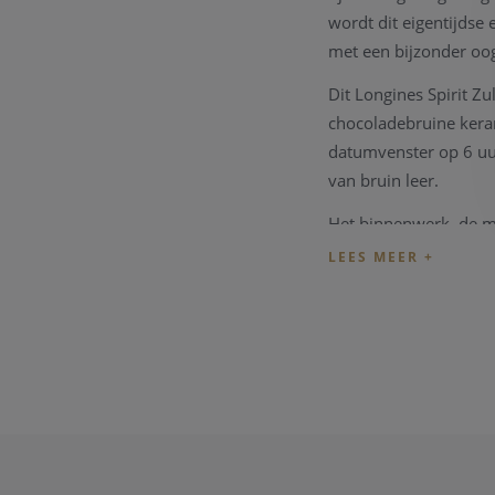
wordt dit eigentijdse
met een bijzonder oo
Dit Longines Spirit Z
chocoladebruine keram
datumvenster op 6 uu
van bruin leer.
Het binnenwerk, de mo
een gemiddeld gangre
De Longines Spirit Co
en de garantie kaart.
Wenst u meer informat
zullen u graag te woo
Opmerking:
ook dit 
prestatie van het tec