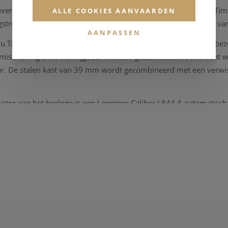
 exemplaar aangevuld met een aangepast Longines Spirit Zulu Tim
ALLE COOKIES AANVAARDEN
gstrelend, ergonomisch vormgegeven en stijlvolle horlogekast v
AANPASSEN
ulu Time L3.802.5.53.2 horloge, beschikt over een geelgouden bez
ische ring en is verkrijgbaar met een gezandstraalde antraciet w
r. De stalen kast van 39 mm wordt gecombineerd met een verwi
tor van het horloge is een Longines Caliber L844.4 automatisch
serve van 72 uur.
llection wordt geleverd met een originele Longines box, vergeze
ie ivm het horloge, de collectie van Longines, kan u steeds
conta
rd staan.
Longines horloge heeft op periodieke momenten een
onderhoud
hnisch instrument te kunnen garanderen. Onze zaak beschikt over