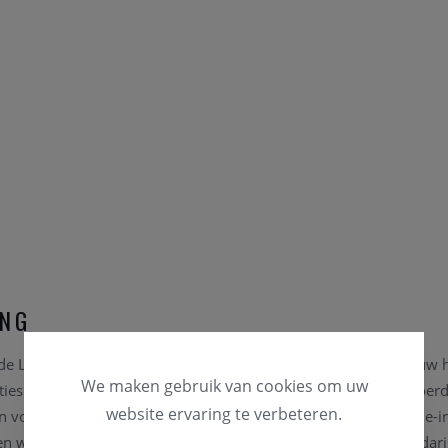
ING
de Longines Spirit Zulu Time in 2022 luidde Longines een nieuw 
We maken gebruik van cookies om uw
cties van het merk nóg verder uitgebreid. Dit horloge is uitgevoe
website ervaring te verbeteren.
n voortzetting van Longines’ erfgoed op het gebied van precisie-
en werden door ’s werelds grootste pioniers tijdens hun legendaris