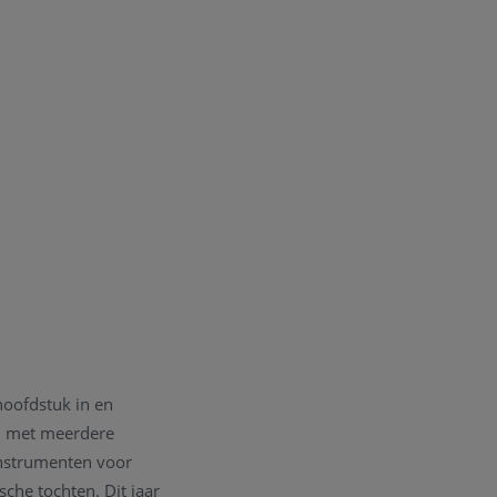
hoofdstuk in en
rd met meerdere
instrumenten voor
che tochten. Dit jaar