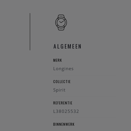
Center. We zullen uw
ALGEMEEN
MERK
Longines
COLLECTIE
Spirit
REFERENTIE
L38025532
BINNENWERK