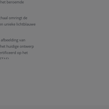
k het beroemde
chaal omringt de
en unieke lichtblauwe
 afbeelding van
 het huidige ontwerp
tificeerd op het
ETAS).