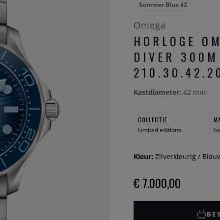
Summer Blue 42
Omega
HORLOGE O
DIVER 300M
210.30.42.2
Kastdiameter:
42 mm
COLLECTIE
M
Limited editions
St
Kleur:
Zilverkleurig / Blau
€ 7.000,00
BE