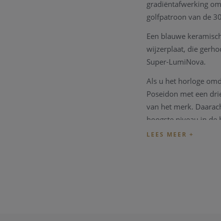
gradiëntafwerking om
golfpatroon van de 3
Een blauwe keramisch
wijzerplaat, die gerh
Super-LumiNova.
Als u het horloge omd
Poseidon met een dri
van het merk. Daarach
hoogste niveau in de 