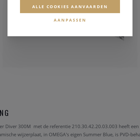
ALLE COOKIES AANVAARDEN
AANPASSEN
ING
 Diver 300M met de referentie 210.30.42.20.03.003 heeft een
eramische wijzerplaat, in OMEGA's eigen Summer Blue, is PVD-beh