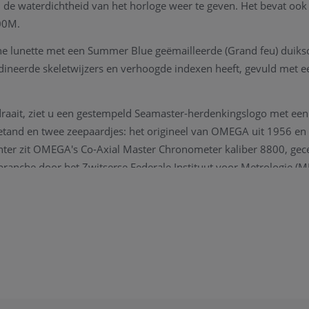
 de waterdichtheid van het horloge weer te geven. Het bevat oo
00M.
e lunette met een Summer Blue geëmailleerde (Grand feu) duiks
odineerde skeletwijzers en verhoogde indexen heeft, gevuld met e
raait, ziet u een gestempeld Seamaster-herdenkingslogo met een
etand en twee zeepaardjes: het origineel van OMEGA uit 1956 en
ter zit OMEGA's Co-Axial Master Chronometer kaliber 8800, gecer
branche door het Zwitserse Federale Instituut voor Metrologie (M