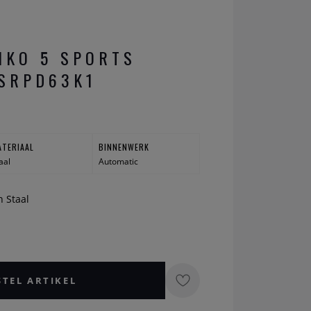
IKO 5 SPORTS
SRPD63K1
ATERIAAL
BINNENWERK
aal
Automatic
n Staal
STEL ARTIKEL