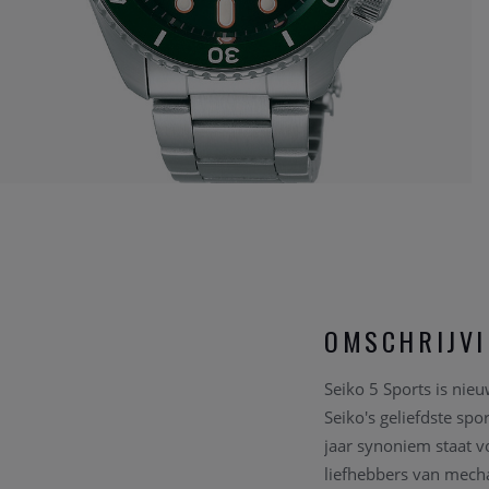
OMSCHRIJV
Seiko 5 Sports is nie
Seiko's geliefdste spo
jaar synoniem staat v
liefhebbers van mecha