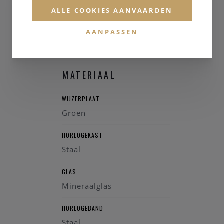
ALLE COOKIES AANVAARDEN
AANPASSEN
MATERIAAL
WIJZERPLAAT
Groen
HORLOGEKAST
Staal
GLAS
Mineraalglas
HORLOGEBAND
Staal