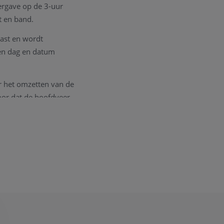
ergave op de 3-uur
t en band.
kast en wordt
een dag en datum
or het omzetten van de
oor dat de hoofdveer
ok mogelijk. Wanneer
1 uur.
raag te woord staan.
dig om een goede