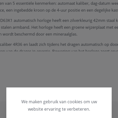
en van 5 essentiële kenmerken: automaat kaliber, dag-datum we
ance, een ingebedde kroon op de 4-uur positie en een degelijke kas
PD63K1 automatisch horloge heeft een zilverkleurig 42mm staal 
 stalen armband. Het horloge heeft een groene wijzerplaat met 
n wordt beschermd door een mineraalglas.
 caliber 4R36 en laadt zich tijdens het dragen automatisch op do
n van de drager in energie. Beweging van het horloge zorgt erv
t opgewonden. Deze veer is de energiebron. Handopwinding is o
is opgeladen heeft het horloge een energiereserve van ongeveer 4
rd met een originele Seiko box, vergezeld met alle documenten.
tie ivm het horloge, kan u steeds
contact
opnemen. We zullen u g
Seiko horloge heeft op periodieke momenten een onderhoud no
We maken gebruik van cookies om uw
hnisch instrument te kunnen garanderen.
website ervaring te verbeteren.