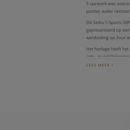
5 uurwerk was voorzi
positie, water resist
Dit Seiko 5 Sports SR
gepresenteerd op een
aanduiding op 3uur e
Het horloge heeft het
arm- en polsbeweginge
van het horloge word
het horloge volledig 
De Seiko wordt geleve
Wenst u meer informa
Opmerking:
ook dit 
prestatie van het tec