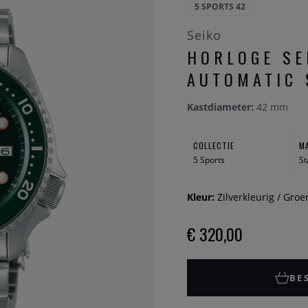
5 SPORTS 42
Seiko
HORLOGE SE
AUTOMATIC 
Kastdiameter:
42 mm
COLLECTIE
M
5 Sports
St
Kleur:
Zilverkleurig / Groe
€ 320,00
BE