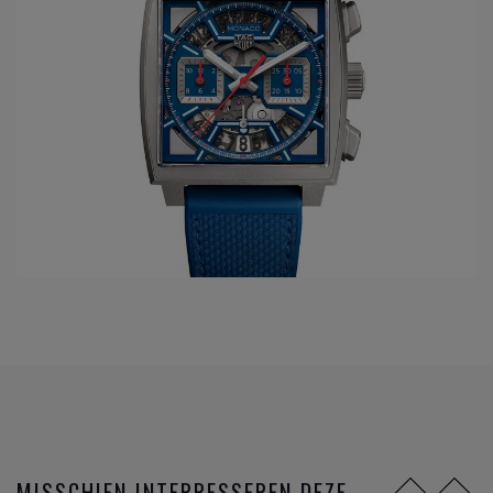
het eerste horloge ontwerpen dat aangedreven wordt met
riemen, in het model Monaco V4, later wordt een prijs
gewonnen op het prestigieuze Geneva Watchmaking Grand
Prix met het horloge de Mikrogirder.
Maar er is een nieuw tijdperk aangebroken. De SmartWatch
heeft zijn intrede genomen.
TAG Heuer
heeft hiervoor het
horloge ontwikkeld, samen met Intel en Samsung: the TAG
Heuer Connected.
DIT ZIJN DE FAMILIES VAN
HORLOGE
MERK TAG HEUER
Formula 1
AquaRacer
Carrera
Monaco
MISSCHIEN INTERRESSEREN DEZE