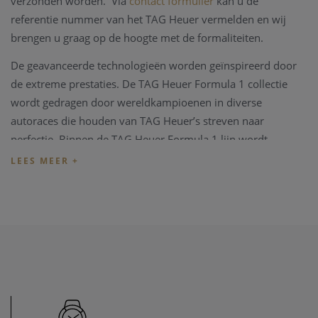
verzonden worden. Via
contact formulier
kan u de
referentie nummer van het TAG Heuer vermelden en wij
brengen u graag op de hoogte met de formaliteiten.
De geavanceerde technologieën worden geïnspireerd door
de extreme prestaties. De TAG Heuer Formula 1 collectie
wordt gedragen door wereldkampioenen in diverse
autoraces die houden van TAG Heuer’s streven naar
perfectie. Binnen de TAG Heuer Formula 1 lijn wordt
excellence bereikt doormiddel van het gebruik van
uitzonderlijke materialen zoals keramiek en titanium.
Dit model met de referentie CAZ101K.BA0842 beschikt over
een blauwe wijzerplaat met duidelijke index en een datum
op 4 uur. Een krasvrij saffierglas beschermt deze unieke
wijzerplaat. De 43 mm roestvrij staal kast wordt
gepresenteerd op een stalen armband.
Het binnenwerk, de motor van het horloge is een