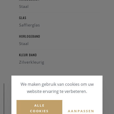
Staal
GLAS
Saffierglas
HORLOGEBAND
Staal
KLEUR BAND
Zilverkleurig
We maken gebruik van cookies om uw
website ervaring te verbeteren.
ALLE
COOKIES
AANPASSEN
AFMETINGEN