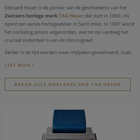
Edouard Heuer is de pionier van de geschiedenis van het
Zwitsers horloge merk
TAG Heuer
dat start in 1860. Hij
opent een eerste horlogeatelier in Saint Imier. In 1887 wordt
het oscilating pinoin uitgevonden, wat tot op vandaag het
cruciaal onderdeel is van de chronograaf.
Verder in de tijd worden meer mijlpalen gerealiseerd, zoals
daar zijn; ontwikkeling van de eerste 12u klok in het
dashbord van een auto, de eerste 1/100 handchronograaf,
het eerste Zwitsers horloge in de ruimte...
BEKIJK ALLE HORLOGES VAN TAG HEUER
Jack Heuer zet deze rol als pionier verder. Hij realiseert in
1963 het eerste Carrera model, natuurlijk geïnspireerd door
de auto races en ontwikkeld voor de professionele auto
piloten. De volgende belangrijke stappen in de geschiedenis
van
TAG Heuer
zijn het ontwikkelen van de Calibre 11, te
vinden in het model Monaco, zoals Steve McQueen in 1971
tijdens de film Le Mans. Dichter in de tijd heeft
TAG Heuer