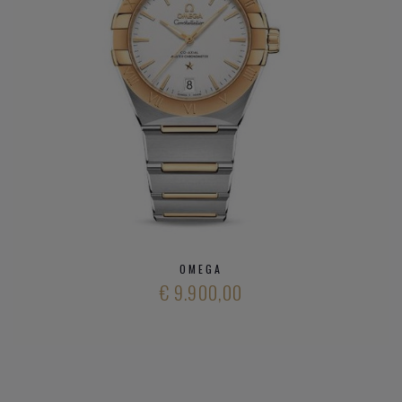
Constellation
Seamaster
Speedmaster
De VIlle
Heeft u verder vargen over verschillende modieuze
horloge
merken
en ons aanbod
kwalitatieve horloge merken
,
neem gerust
contact op met onze zaak
.
OMEGA
€ 9.900,00