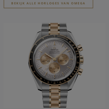
keren op rij, het jaar wanneer ook het eerste waterdichte
BEKIJK ALLE HORLOGES VAN OMEGA
Omega horloge
wordt ontworpen, de Marine. Uit deze
ontwikkelingen wordt in 1948 de Seamaster geboren. In
1952 zal
Omega horloges
de eerste "chronometer"
ontwikkelen in het model Constellation. Slechts tien jaar
later wordt voor de Amerikaanse markt het model De Ville
gelanceerd. Dit model draagt tot vandaag steeds de eerste
nieuwe ontwikkelingen die men doorvoert in de gangwerken
van het
Omega horloge merk
. Vanuit de passie van
snelheid, chronometrie, en uiteindelijk ook de
samenwerking met de ruimtevaart, ontwikkelt
Omega
het
legendarische Speedmaster model, met vanaf 1969 de
Original Moonwatch. Hierbij zijn alle 4 families geboren en
worden ze verder in de toekomst uitgewerkt.
In het jaar 1999 wordt een nieuwe stap gezet in de innovatie
van de
Omega
gangwerken: Co-Axial escapement wordt
ontwikkeld dankzij de Engelsman Georges Daniels. Maar