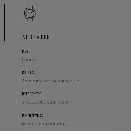
op de aluminium ring.
Het horloge wordt aangedreven door de OMEGA Co-Axial
Master Chronometer Calibre 3861, die de kleine
secondewijzer, de 30-minutenrecorder en 12-uursrecorder
aandrijft, samen met de centrale chronograaffunctie.
ALGEMEEN
De Omega Speedmaster Moonwatch wordt geleverd met een originele en speciale
Omega box.
MERK
Omega
Wenst u meer informatie ivm het horloge, de collectie
van
Omega, kan u steeds
contact
opnemen. We zullen u
COLLECTIE
graag te woord staan.
Speedmaster Moonwatch
Opmerking:
ook dit Omega horloge heeft op periodieke
REFERENTIE
momenten een
onderhoud
nodig om een goede prestatie
310.32.42.50.01.002
van het technisch instrument te kunnen garanderen. Onze
zaak beschikt over een
Omega Service Center
. We zullen uw
BINNENWERK
Omega horloge graag onderhouden volgens de regels van
Manuele opwinding
de horloge kunst.