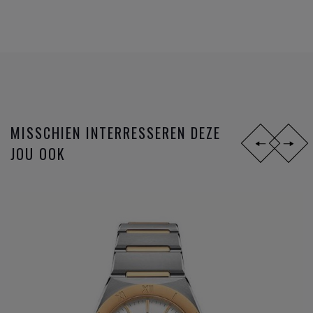
sinds 2007, 8 jaar na de eerste ontwikkelingen van de Co-
Axial, volgen de innovaties zich zéér snel op. Op het
ondertussen reeds legendarische gangwerk 8500 worden
opeenvolgende toepassingen uitgevoerd; gebruik van de S1
14, silicon balance spring, 15,000 Gauss of het anti
magnetisch maken van het gangwerk, en sinds 2015 de
METAS chronometer certificatie met de strengste
MISSCHIEN INTERRESSEREN DEZE
testresultaten nu gangbaar in de Zwitserse horloge industrie
JOU OOK
bij de verschillende
horloge merken
.
Omega
is niet zomaar een horlogemerk, maar een
industrieel innovator die steeds een stap verder zet om de
markt telkens voor te zijn. De missie naar het ultiem
gangwerk.
DIT ZIJN DE
OMEGA HORLOGE
FAMILIES: