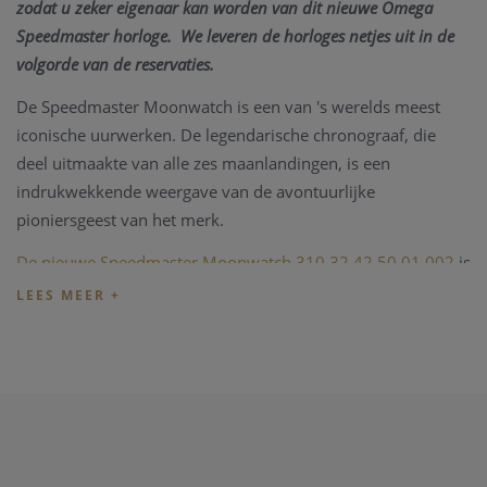
zodat u zeker eigenaar kan worden van dit nieuwe Omega
Speedmaster horloge.
We leveren de horloges netjes uit in de
volgorde van de reservaties.
De Speedmaster Moonwatch is een van 's werelds meest
iconische uurwerken. De legendarische chronograaf, die
deel uitmaakte van alle zes maanlandingen, is een
indrukwekkende weergave van de avontuurlijke
pioniersgeest van het merk.
De nieuwe Speedmaster Moonwatch 310.32.42.50.01.002
is
gepresenteerd op een zwart kalfleder armband met vijf
gebogen schakels per rij, deze 42 mm Moonwatch van
roestvrij staal heeft een saffierkristallen glas aan de voorkant
en op de achterkant van de kast. Geïnspireerd door de 4e
generatie Speedmaster-stijl gedragen op de maan, bevat het
ook een asymmetrische kast, zwarte wijzerplaat met
toegepast OMEGA-logo en de beroemde stip boven de 90