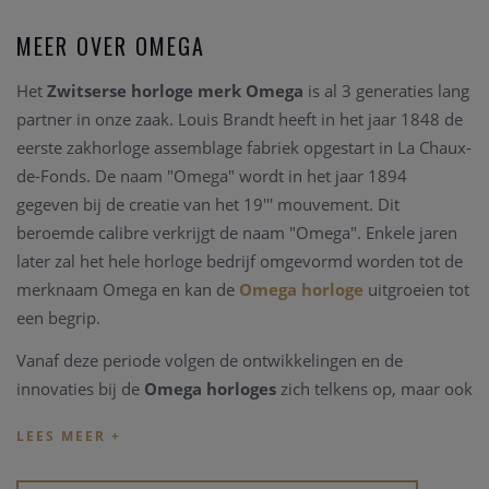
MEER OVER OMEGA
Het
Zwitserse horloge merk Omega
is al 3 generaties lang
partner in onze zaak. Louis Brandt heeft in het jaar 1848 de
eerste zakhorloge assemblage fabriek opgestart in La Chaux-
de-Fonds. De naam "Omega" wordt in het jaar 1894
gegeven bij de creatie van het 19''' mouvement. Dit
beroemde calibre verkrijgt de naam "Omega". Enkele jaren
later zal het hele horloge bedrijf omgevormd worden tot de
merknaam Omega en kan de
Omega horloge
uitgroeien tot
een begrip.
Vanaf deze periode volgen de ontwikkelingen en de
innovaties bij de
Omega horloges
zich telkens op, maar ook
belangrijke mondiale manifestaties vragen
Omega
als
partner. Zo wordt het Zwitserse
horlogemerk Omega
time
keeper van de Olympische spelen sinds 1932, reeds 27