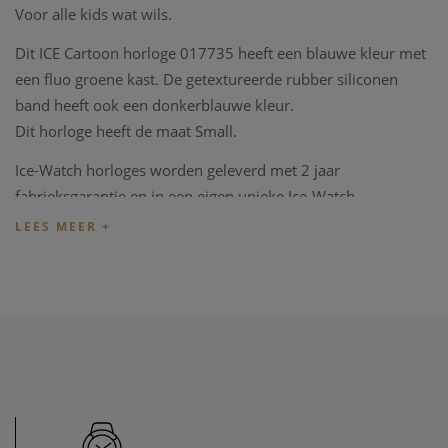
Voor alle kids wat wils.
Dit ICE Cartoon horloge 017735 heeft een blauwe kleur met
een fluo groene kast. De getextureerde rubber siliconen
band heeft ook een donkerblauwe kleur.
Dit horloge heeft de maat Small.
Ice-Watch horloges worden geleverd met 2 jaar
fabrieksgarantie en in een eigen unieke Ice-Watch
verpakking.
Heeft u later een probleem met het horloge, kan u steeds
terecht in ons
horloge atelier
. Ons atelier beschikt over een
horloge hersteldienst waar alle horlogemerken welkom zijn.
Zo kunnen ook wisselstukken besteld worden zoals bv een
nieuwe armband voor het horloge. Heeft u verder vragen
kan u steeds
contact
opnemen.