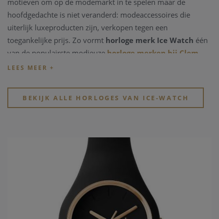
motieven om op de modemarkt in te spelen maar de
hoofdgedachte is niet veranderd: modeaccessoires die
uiterlijk luxeproducten zijn, verkopen tegen een
toegankelijke prijs. Zo vormt
horloge merk Ice Watch
één
van de populairste modieuze
horloge merken bij Clem
Vercammen
.
Neem een kijkje in de webshop of in de winkel en ontdek er
de verschillende
kwalitatieve horloge merken
en
BEKIJK ALLE HORLOGES VAN ICE-WATCH
modische horloge merken
.