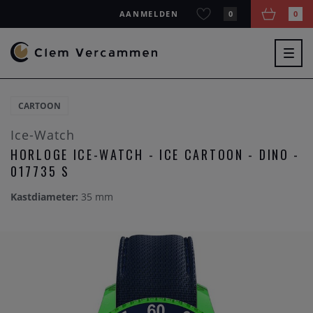
AANMELDEN
0
0
Togg
navig
CARTOON
Ice-Watch
HORLOGE ICE-WATCH - ICE CARTOON - DINO -
017735 S
Kastdiameter:
35 mm